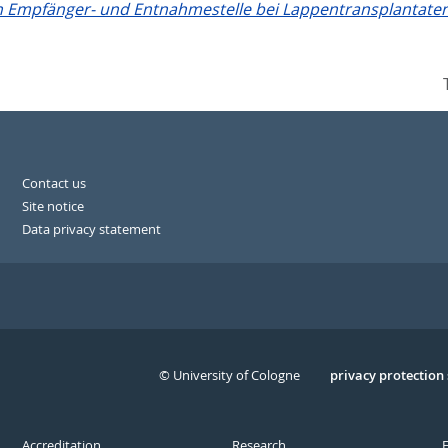
 Empfänger- und Entnahmestelle bei Lappentransplantaten i
Contact us
Site notice
Data privacy statement
© University of Cologne
Serivce
privacy protection
Accreditation
Research