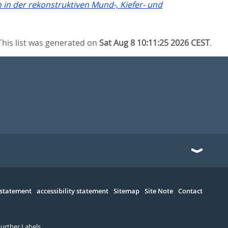
n der rekonstruktiven Mund-, Kiefer- und
This list was generated on
Sat Aug 8 10:11:25 2026 CEST
.
 statement
accessibility statement
Sitemap
Site Note
Contact
Further Labels