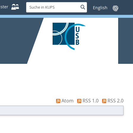
Suche
ster
Suche
Sprache
in
wechseln
KUPS
Atom
RSS 1.0
RSS 2.0