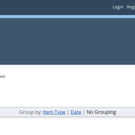
Login
Regi
jom
Group by:
Item Type
|
Date
|
No Grouping