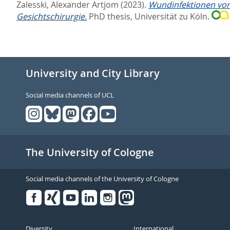
Zalesski, Alexander Artjom
(2023).
Wundinfektionen von
Gesichtschirurgie.
PhD thesis, Universität zu Köln.
University and City Library
Social media channels of UCL
The University of Cologne
Social media channels of the University of Cologne
Facebook
Xing
Youtube
Linked
Instagram
in
Diversity
International