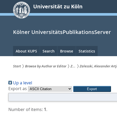
zum
Universität zu Köln
Inhalt
springen
Kölner UniversitätsPublikationsServer
Hauptnavigation
About KUPS
Search
Browse
Statistics
Start
Browse by Author or Editor
Z...
Zalesski, Alexander Art
Sie
Up a level
sind
Export as
hier:
Number of items:
1
.