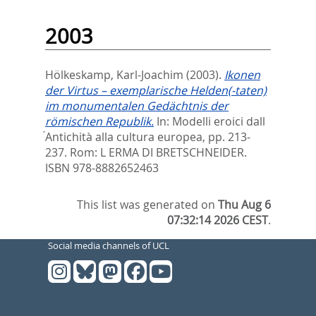
2003
Hölkeskamp, Karl-Joachim
(2003).
Ikonen
der Virtus – exemplarische Helden(-taten)
im monumentalen Gedächtnis der
römischen Republik.
In:
Modelli eroici dall
́Antichità alla cultura europea,
pp. 213-
237. Rom: ‎L ERMA DI BRETSCHNEIDER.
ISBN 978-8882652463
This list was generated on
Thu Aug 6
07:32:14 2026 CEST
.
Social media channels of UCL