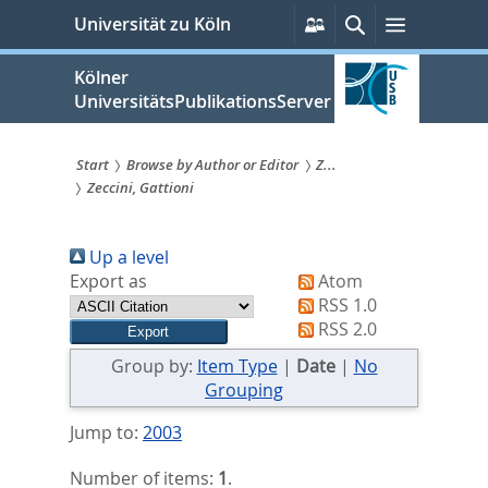
zum
Persönliche
Suche
Menü
Universität zu Köln
Services
Inhalt
springen
Kölner
UniversitätsPublikationsServer
Start
Browse by Author or Editor
Z...
Zeccini, Gattioni
Sie
sind
Up a level
hier:
Export as
Atom
RSS 1.0
RSS 2.0
Group by:
Item Type
|
Date
|
No
Grouping
Jump to:
2003
Number of items:
1
.