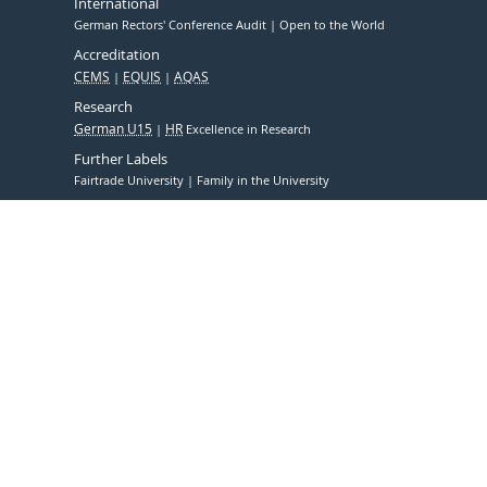
International
German Rectors' Conference Audit
Open to the World
Accreditation
CEMS
EQUIS
AQAS
Research
German U15
HR
Excellence in Research
Further Labels
Fairtrade University
Family in the University