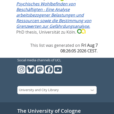
Psychisches Wohlbefinden von
Beschäftigten - Eine Analyse
arbeitsbezogener Belastungen und
Ressourcen sowie die Bestimmung von
Grenzwerten zur Gefährdungsanalyse.
PhD thesis, Universität zu Köln.
This list was generated on
Fri Aug 7
08:26:05 2026 CEST
.
Social media channels of UCL
The University of Cologne