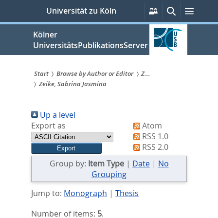
zum
Persönliche
Suche
Menü
Universität zu Köln
Services
Inhalt
springen
Kölner
UniversitätsPublikationsServer
Start
Browse by Author or Editor
Z...
Zeike, Sabrina Jasmina
Sie
sind
Up a level
hier:
Export as
Atom
RSS 1.0
RSS 2.0
Group by:
Item Type
|
Date
|
No
Grouping
Jump to:
Monograph
|
Thesis
Number of items:
5
.