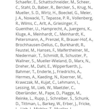
Schaefer, E.
,
Schattschneider, M.
,
Scheer,
C.
,
Stahl, D.
,
Baber, R.
,
Bercker, S.
,
Krug, N.
,
Mueller, S. D.
,
Wirtz, H.
,
Boeckel, G.
,
Meier,
J. A.
,
Nowacki, T.
,
Tepasse, P. R.
,
Vollenberg,
R.
,
Wilms, C.
,
Arlt, A.
,
Griesinger, F.
,
Guenther, U.
,
Hamprecht, A.
,
Juergens, K.
,
Kluge, A.
,
Meinhardt, C.
,
Meinhardt, K.
,
Petersmann, A.
,
Prenzel, R.
,
Brauer-Hof, A.
,
Brochhausen-Delius, C.
,
Burkhardt, R.
,
Feustel, M.
,
Hanses, F.
,
Malfertheiner, M.
,
Niedermair, T.
,
Schmidt, B.
,
Schuster, P.
,
Wallner, S.
,
Mueller-Wieland, D.
,
Marx, N.
,
Dreher, M.
,
Dahl, E.
,
Wipperfuerth, J.
,
Bahmer, T.
,
Enderle, J.
,
Friedrichs, A.
,
Hermes, A.
,
Kaeding, N.
,
Koerner, M.
,
Krawczak, M.
,
Kujat, C.
,
Lehmann, I.
,
Lessing, M.
,
Lieb, W.
,
Maetzler, C.
,
Oberländer, M.
,
Pape, D.
,
Plagge, M.
,
Reinke, L.
,
Rupp, J.
,
Schreiber, S.
,
Schunk,
D.
,
Tittman, L.
,
Barkey, W.
,
Erber, J.
,
Fricke,
L.
,
Lieb, J.
,
Michler, T.
,
Mueller, L.
,