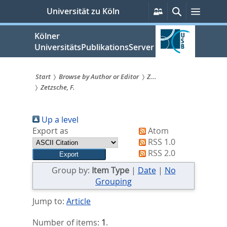
zum
Persönliche
Suche
Menü
Universität zu Köln
Services
Inhalt
springen
Kölner
UniversitätsPublikationsServer
Start
Browse by Author or Editor
Z...
Zetzsche, F.
Sie
sind
Up a level
hier:
Export as
Atom
RSS 1.0
RSS 2.0
Group by:
Item Type
|
Date
|
No
Grouping
Jump to:
Article
Number of items:
1
.