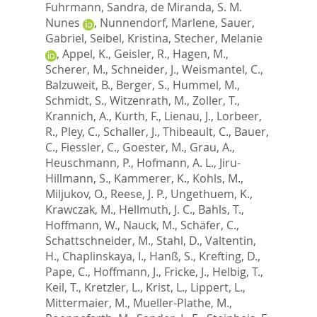
Fuhrmann, Sandra
,
de Miranda, S. M.
Nunes
,
Nunnendorf, Marlene
,
Sauer,
Gabriel
,
Seibel, Kristina
,
Stecher, Melanie
,
Appel, K.
,
Geisler, R.
,
Hagen, M.
,
Scherer, M.
,
Schneider, J.
,
Weismantel, C.
,
Balzuweit, B.
,
Berger, S.
,
Hummel, M.
,
Schmidt, S.
,
Witzenrath, M.
,
Zoller, T.
,
Krannich, A.
,
Kurth, F.
,
Lienau, J.
,
Lorbeer,
R.
,
Pley, C.
,
Schaller, J.
,
Thibeault, C.
,
Bauer,
C.
,
Fiessler, C.
,
Goester, M.
,
Grau, A.
,
Heuschmann, P.
,
Hofmann, A. L.
,
Jiru-
Hillmann, S.
,
Kammerer, K.
,
Kohls, M.
,
Miljukov, O.
,
Reese, J. P.
,
Ungethuem, K.
,
Krawczak, M.
,
Hellmuth, J. C.
,
Bahls, T.
,
Hoffmann, W.
,
Nauck, M.
,
Schäfer, C.
,
Schattschneider, M.
,
Stahl, D.
,
Valtentin,
H.
,
Chaplinskaya, I.
,
Hanß, S.
,
Krefting, D.
,
Pape, C.
,
Hoffmann, J.
,
Fricke, J.
,
Helbig, T.
,
Keil, T.
,
Kretzler, L.
,
Krist, L.
,
Lippert, L.
,
Mittermaier, M.
,
Mueller-Plathe, M.
,