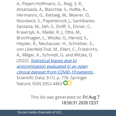
A.
,
Peyerl-Hoffmann, G.
,
Rieg, S. R.
,
Amanzada, A.
,
Blaschke, S.
,
Hafke, A.
,
Hermanns, G.
,
Kettwig, M.
,
Moerer, O.
,
Nussbeck, S.
,
Papenbrock, J.
,
Santibanez-
Santana, M.
,
Zeh, S.
,
Dolff, S.
,
Elsner, C.
,
Krawczyk, A.
,
Madel, R. J.
,
Otte, M.
,
Brochhagen, L.
,
Witzke, O.
,
Herold, S.
,
Heyder, R.
,
Neuhauser, H.
,
Schreiber, S.
,
von Lilienfeld-Toal, M.
,
Ellert, C.
,
Friedrichs,
A.
,
Milger, K.
,
Schmidt, G.
and
Witzke, O.
(2022).
Statistical biases due to
anonymization evaluated in an open
clinical dataset from COVID-19 patients.
Scientific Data, 9 (1). p. 776.
Springer
Nature. ISSN 2052-4463
This list was generated on
Fri Aug 7
18:56:31 2026 CEST
.
Social media channels of UCL