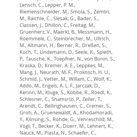
Lensch, C.
,
Lepper, P. M.
,
Riemenschneider, M.
,
Smola, S.
,
Zemlin,
M.
,
Raichle, C.
,
Slesak, G.
,
Bader, S.
,
Classen, J.
,
Dhillon, C.
,
Freitag, M.
,
Gruenherz, V.
,
Maerkl, B.
,
Messmann, H.
,
Roemmele, C.
,
Steinbrecher, M.
,
Ullrich,
M.
,
Altmann, H.
,
Berner, R.
,
Dreßen, S.
,
Koch, T.
,
Lindemann, D.
,
Seele, K.
,
Spieth,
P.
,
Tausche, K.
,
Toepfner, N.
,
von Bonin, S.
,
Kraska, D.
,
Kremer, A. E.
,
Leppkes, M.
,
Mang, J.
,
Neurath, M. F.
,
Prokosch, H. U.
,
Schmid, J.
,
Vetter, M.
,
Willam, C.
,
Wolf, K.
,
Addo, M.
,
Engels, A. L. F.
,
Jarczak, D.
,
Kerinn, M.
,
Kluge, S.
,
Kobbe, R.
,
Roedl, K.
,
Schlesner, C.
,
Shamsrizi, P.
,
Zeller, T.
,
Arendt, C.
,
Bellinghausen, C.
,
Cremer, S.
,
Groh, A.
,
Gruenewaldt, A.
,
Khodamoradi,
Y.
,
Klinsing, S.
,
Rohde, G.
,
Vehreschild, M.
,
Vogl, T.
,
Becker, K.
,
Doerr, M.
,
Lehnert, K.
,
Nauck, M.
,
Piasta, N.
,
Schaefer, C.
,