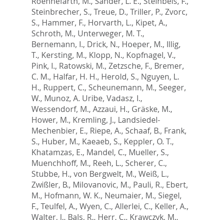
Roennefarth, M.
,
Sander, L. E.
,
Steinbeis, F.
,
Steinbrecher, S.
,
Treue, D.
,
Triller, P.
,
Zvorc,
S.
,
Hammer, F.
,
Horvarth, L.
,
Kipet, A.
,
Schroth, M.
,
Unterweger, M. T.
,
Bernemann, I.
,
Drick, N.
,
Hoeper, M.
,
Illig,
T.
,
Kersting, M.
,
Klopp, N.
,
Kopfnagel, V.
,
Pink, I.
,
Ratowski, M.
,
Zetzsche, F.
,
Bremer,
C. M.
,
Halfar, H. H.
,
Herold, S.
,
Nguyen, L.
H.
,
Ruppert, C.
,
Scheunemann, M.
,
Seeger,
W.
,
Munoz, A. Uribe
,
Vadasz, I.
,
Wessendorf, M.
,
Azzaui, H.
,
Gräske, M.
,
Hower, M.
,
Kremling, J.
,
Landsiedel-
Mechenbier, E.
,
Riepe, A.
,
Schaaf, B.
,
Frank,
S.
,
Huber, M.
,
Kaeaeb, S.
,
Keppler, O. T.
,
Khatamzas, E.
,
Mandel, C.
,
Mueller, S.
,
Muenchhoff, M.
,
Reeh, L.
,
Scherer, C.
,
Stubbe, H.
,
von Bergwelt, M.
,
Weiß, L.
,
Zwißler, B.
,
Milovanovic, M.
,
Pauli, R.
,
Ebert,
M.
,
Hofmann, W. K.
,
Neumaier, M.
,
Siegel,
F.
,
Teulfel, A.
,
Wyen, C.
,
Allerlei, C.
,
Keller, A.
,
Walter, J.
,
Bals, R.
,
Herr, C.
,
Krawczyk, M.
,