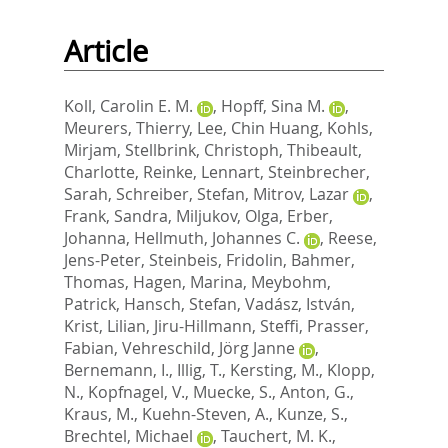
Article
Koll, Carolin E. M.
,
Hopff, Sina M.
,
Meurers, Thierry
,
Lee, Chin Huang
,
Kohls,
Mirjam
,
Stellbrink, Christoph
,
Thibeault,
Charlotte
,
Reinke, Lennart
,
Steinbrecher,
Sarah
,
Schreiber, Stefan
,
Mitrov, Lazar
,
Frank, Sandra
,
Miljukov, Olga
,
Erber,
Johanna
,
Hellmuth, Johannes C.
,
Reese,
Jens-Peter
,
Steinbeis, Fridolin
,
Bahmer,
Thomas
,
Hagen, Marina
,
Meybohm,
Patrick
,
Hansch, Stefan
,
Vadász, István
,
Krist, Lilian
,
Jiru-Hillmann, Steffi
,
Prasser,
Fabian
,
Vehreschild, Jörg Janne
,
Bernemann, I.
,
Illig, T.
,
Kersting, M.
,
Klopp,
N.
,
Kopfnagel, V.
,
Muecke, S.
,
Anton, G.
,
Kraus, M.
,
Kuehn-Steven, A.
,
Kunze, S.
,
Brechtel, Michael
,
Tauchert, M. K.
,