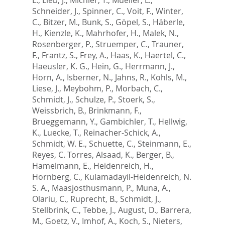
Schneider, J.
,
Spinner, C.
,
Voit, F.
,
Winter,
C.
,
Bitzer, M.
,
Bunk, S.
,
Göpel, S.
,
Häberle,
H.
,
Kienzle, K.
,
Mahrhofer, H.
,
Malek, N.
,
Rosenberger, P.
,
Struemper, C.
,
Trauner,
F.
,
Frantz, S.
,
Frey, A.
,
Haas, K.
,
Haertel, C.
,
Haeusler, K. G.
,
Hein, G.
,
Herrmann, J.
,
Horn, A.
,
Isberner, N.
,
Jahns, R.
,
Kohls, M.
,
Liese, J.
,
Meybohm, P.
,
Morbach, C.
,
Schmidt, J.
,
Schulze, P.
,
Stoerk, S.
,
Weissbrich, B.
,
Brinkmann, F.
,
Brueggemann, Y.
,
Gambichler, T.
,
Hellwig,
K.
,
Luecke, T.
,
Reinacher-Schick, A.
,
Schmidt, W. E.
,
Schuette, C.
,
Steinmann, E.
,
Reyes, C. Torres
,
Alsaad, K.
,
Berger, B.
,
Hamelmann, E.
,
Heidenreich, H.
,
Hornberg, C.
,
Kulamadayil-Heidenreich, N.
S. A.
,
Maasjosthusmann, P.
,
Muna, A.
,
Olariu, C.
,
Ruprecht, B.
,
Schmidt, J.
,
Stellbrink, C.
,
Tebbe, J.
,
August, D.
,
Barrera,
M.
,
Goetz, V.
,
Imhof, A.
,
Koch, S.
,
Nieters,