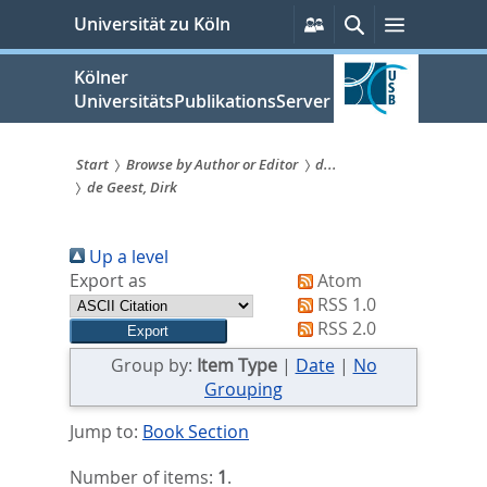
zum
Persönliche
Suche
Menü
Universität zu Köln
Services
Inhalt
springen
Kölner
UniversitätsPublikationsServer
Start
Browse by Author or Editor
d...
de Geest, Dirk
Sie
sind
Up a level
hier:
Export as
Atom
RSS 1.0
RSS 2.0
Group by:
Item Type
|
Date
|
No
Grouping
Jump to:
Book Section
Number of items:
1
.