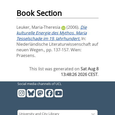
Book Section
Leuker, Maria-Theresia
(2006).
Die
kulturelle Energie des Mythos. Maria
Tesselschade im 19. Jahrhundert.
In:
Niederländische Literaturwissenschaft auf
neuen Wegen.,
pp. 137-157. Wien:
Praesens.
This list was generated on
Sat Aug 8
13:48:26 2026 CEST
.
Social media channels of UCL