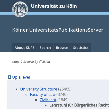
zum
Universität zu Köln
Inhalt
springen
Kölner UniversitätsPublikationsServer
Hauptnavigation
About KUPS
Search
Browse
Statistics
Start
Browse by division
Sie
Up a level
sind
hier:
University Structure
(26465)
Faculty of Law
(3740)
Zivilrecht
(1849)
Lehrstuhl für Bürgerliches Recht