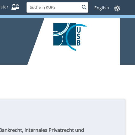
Suche
ster
Suche
Sprache
in
wechseln
KUPS
Bankrecht, Internales Privatrecht und