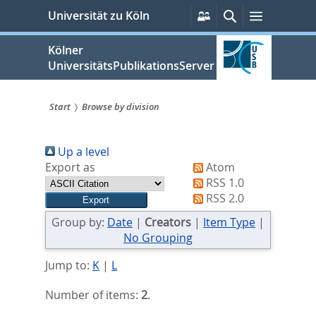
zum
Persönliche
Suche
Menü
Universität zu Köln
Services
Inhalt
springen
Kölner
UniversitätsPublikationsServer
Start
Browse by division
Sie
Up a level
sind
Export as
Atom
hier:
RSS 1.0
RSS 2.0
Group by:
Date
|
Creators
|
Item Type
|
No Grouping
Jump to:
K
|
L
Number of items:
2
.