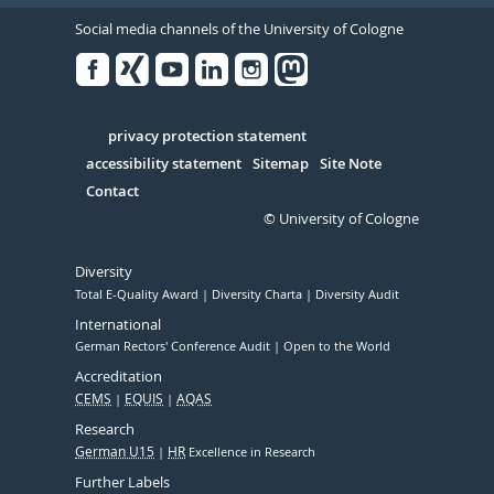
Social media channels of the University of Cologne
Facebook
Xing
Youtube
Linked
Instagram
in
Serivce
privacy protection statement
accessibility statement
Sitemap
Site Note
Contact
© University of Cologne
Diversity
Total E-Quality Award
Diversity Charta
Diversity Audit
International
German Rectors' Conference Audit
Open to the World
Accreditation
CEMS
EQUIS
AQAS
Research
German U15
HR
Excellence in Research
Further Labels