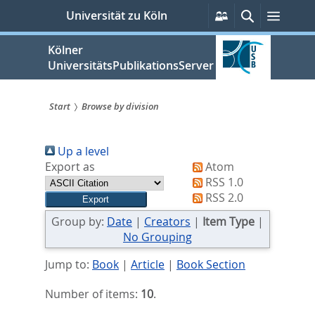
zum
Persönliche
Suche
Menü
Universität zu Köln
Services
Inhalt
springen
Kölner
UniversitätsPublikationsServer
Start
Browse by division
Sie
Up a level
sind
Export as
Atom
hier:
RSS 1.0
RSS 2.0
Group by:
Date
|
Creators
|
Item Type
|
No Grouping
Jump to:
Book
|
Article
|
Book Section
Number of items:
10
.