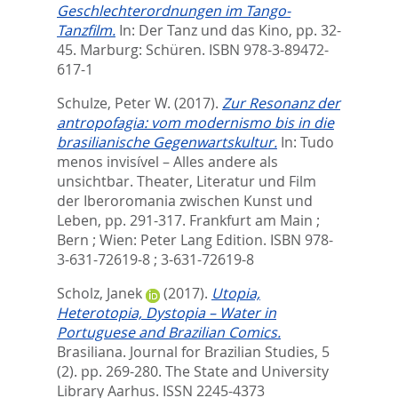
Geschlechterordnungen im Tango-
Tanzfilm.
In:
Der Tanz und das Kino,
pp. 32-
45. Marburg: Schüren. ISBN 978-3-89472-
617-1
Schulze, Peter W.
(2017).
Zur Resonanz der
antropofagia: vom modernismo bis in die
brasilianische Gegenwartskultur.
In:
Tudo
menos invisível – Alles andere als
unsichtbar. Theater, Literatur und Film
der Iberoromania zwischen Kunst und
Leben,
pp. 291-317. Frankfurt am Main ;
Bern ; Wien: Peter Lang Edition. ISBN 978-
3-631-72619-8 ; 3-631-72619-8
Scholz, Janek
(2017).
Utopia,
Heterotopia, Dystopia – Water in
Portuguese and Brazilian Comics.
Brasiliana. Journal for Brazilian Studies, 5
(2). pp. 269-280.
The State and University
Library Aarhus. ISSN 2245-4373