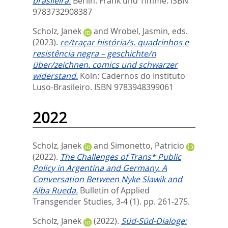
brasileira.
Berlin: Frank und Timme. ISBN
9783732908387
Scholz, Janek
and
Wrobel, Jasmin
, eds.
(2023).
re/traçar história/s. quadrinhos e
resistência negra – geschichte/n
über/zeichnen. comics und schwarzer
widerstand.
Köln: Cadernos do Instituto
Luso-Brasileiro. ISBN 9783948399061
2022
Scholz, Janek
and
Simonetto, Patricio
(2022).
The Challenges of Trans* Public
Policy in Argentina and Germany. A
Conversation Between Nyke Slawik and
Alba Rueda.
Bulletin of Applied
Transgender Studies, 3-4 (1). pp. 261-275.
Scholz, Janek
(2022).
Süd-Süd-Dialoge: