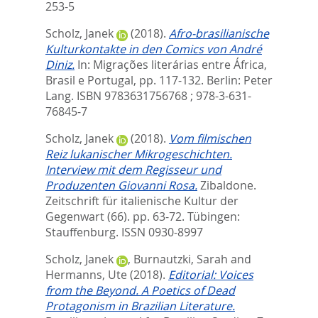
253-5
Scholz, Janek
(2018).
Afro-brasilianische
Kulturkontakte in den Comics von André
Diniz.
In:
Migrações literárias entre África,
Brasil e Portugal,
pp. 117-132. Berlin: Peter
Lang. ISBN 9783631756768 ; 978-3-631-
76845-7
Scholz, Janek
(2018).
Vom filmischen
Reiz lukanischer Mikrogeschichten.
Interview mit dem Regisseur und
Produzenten Giovanni Rosa.
Zibaldone.
Zeitschrift für italienische Kultur der
Gegenwart (66). pp. 63-72.
Tübingen:
Stauffenburg. ISSN 0930-8997
Scholz, Janek
,
Burnautzki, Sarah
and
Hermanns, Ute
(2018).
Editorial: Voices
from the Beyond. A Poetics of Dead
Protagonism in Brazilian Literature.