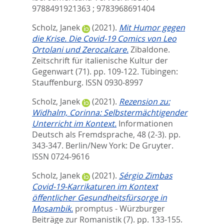
9788491921363 ; 9783968691404
Scholz, Janek
(2021).
Mit Humor gegen
die Krise. Die Covid-19 Comics von Leo
Ortolani und Zerocalcare.
Zibaldone.
Zeitschrift für italienische Kultur der
Gegenwart (71). pp. 109-122.
Tübingen:
Stauffenburg. ISSN 0930-8997
Scholz, Janek
(2021).
Rezension zu:
Widhalm, Corinna: Selbstermächtigender
Unterricht im Kontext.
Informationen
Deutsch als Fremdsprache, 48 (2-3). pp.
343-347.
Berlin/New York: De Gruyter.
ISSN 0724-9616
Scholz, Janek
(2021).
Sérgio Zimbas
Covid-19-Karrikaturen im Kontext
öffentlicher Gesundheitsfürsorge in
Mosambik.
promptus - Würzburger
Beiträge zur Romanistik (7). pp. 133-155.