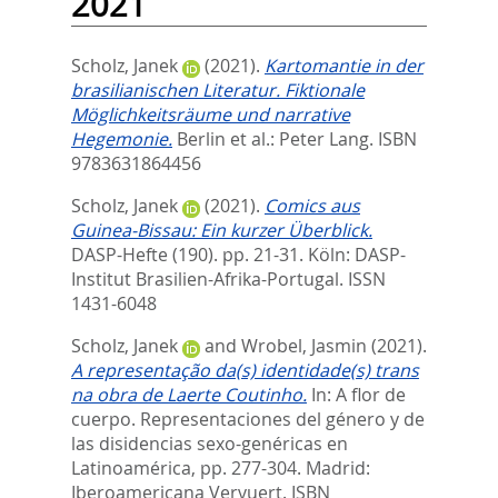
2021
Scholz, Janek
(2021).
Kartomantie in der
brasilianischen Literatur. Fiktionale
Möglichkeitsräume und narrative
Hegemonie.
Berlin et al.: Peter Lang. ISBN
9783631864456
Scholz, Janek
(2021).
Comics aus
Guinea-Bissau: Ein kurzer Überblick.
DASP-Hefte (190). pp. 21-31.
Köln: DASP-
Institut Brasilien-Afrika-Portugal. ISSN
1431-6048
Scholz, Janek
and
Wrobel, Jasmin
(2021).
A representação da(s) identidade(s) trans
na obra de Laerte Coutinho.
In:
A flor de
cuerpo. Representaciones del género y de
las disidencias sexo-genéricas en
Latinoamérica,
pp. 277-304. Madrid:
Iberoamericana Vervuert. ISBN