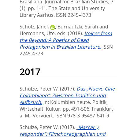
Brasiliana. Journal for Brazilian Studies, 7
(1). pp. 1-11.
The State and University
Library Aarhus. ISSN 2245-4373
Scholz, Janek
,
Burnautzki, Sarah
and
Hermanns, Ute
, eds.
(2018).
Voices from
the Beyond: A Poetics of Dead
Protagonism in Brazilian Literature.
ISSN
2245-4373
2017
Schulze, Peter W.
(2017).
Das „Nuevo Cine
Colombiano“: Zwischen Tradition und
Aufbruch.
In:
Kolumbien heute. Politik,
Wirtschaft, Kultur,
pp. 491-506. Frankfurt
a. M.: Vervuert. ISBN 978-3-95487-641-9
Schulze, Peter W.
(2017).
„Marcar y
responder“: Filmchoreographien und