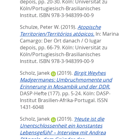
depois,
pp. 20-30. Köln: Universität zu
Köln/Portugiesisch-Brasilianisches
Institut. ISBN 978-3-948399-00-9
Schulze, Peter W.
(2019).
Atopische
Territorien/Territórios atópicos.
In:
Marina
Camargo: Der Ort danach / O lugar
depois,
pp. 66-79. Köln: Universität zu
Köln/Portugiesisch-Brasilianisches
Institut. ISBN 978-3-948399-00-9
Scholz, Janek
(2019).
Birgit Weyhes
Madgermanes: Umbruchmomente und
Erinnerung in Mosambik und der DDR.
DASP-Hefte (177). pp. 5-24.
Köln: DASP-
Institut Brasilien-Afrika-Portugal. ISSN
1431-6048
Scholz, Janek
(2019).
‘Heute ist die
Unentschlossenheit ein konstantes
Lebensgefühl‘ – Interview mit Andrea