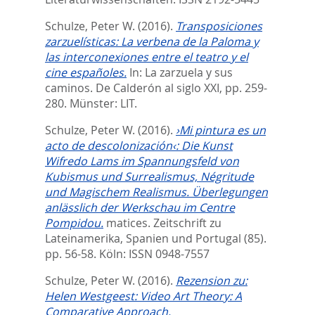
Schulze, Peter W.
(2016).
Transposiciones
zarzuelísticas: La verbena de la Paloma y
las interconexiones entre el teatro y el
cine españoles.
In:
La zarzuela y sus
caminos. De Calderón al siglo XXI,
pp. 259-
280. Münster: LIT.
Schulze, Peter W.
(2016).
›Mi pintura es un
acto de descolonización‹: Die Kunst
Wifredo Lams im Spannungsfeld von
Kubismus und Surrealismus, Négritude
und Magischem Realismus. Überlegungen
anlässlich der Werkschau im Centre
Pompidou.
matices. Zeitschrift zu
Lateinamerika, Spanien und Portugal (85).
pp. 56-58.
Köln: ISSN 0948-7557
Schulze, Peter W.
(2016).
Rezension zu:
Helen Westgeest: Video Art Theory: A
Comparative Approach.