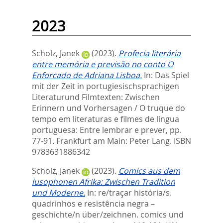
2023
Scholz, Janek
(2023).
Profecia literária
entre memória e previsão no conto O
Enforcado de Adriana Lisboa.
In:
Das Spiel
mit der Zeit in portugiesischsprachigen
Literaturund Filmtexten: Zwischen
Erinnern und Vorhersagen / O truque do
tempo em literaturas e filmes de língua
portuguesa: Entre lembrar e prever,
pp.
77-91. Frankfurt am Main: Peter Lang. ISBN
9783631886342
Scholz, Janek
(2023).
Comics aus dem
lusophonen Afrika: Zwischen Tradition
und Moderne.
In:
re/traçar história/s.
quadrinhos e resistência negra –
geschichte/n über/zeichnen. comics und