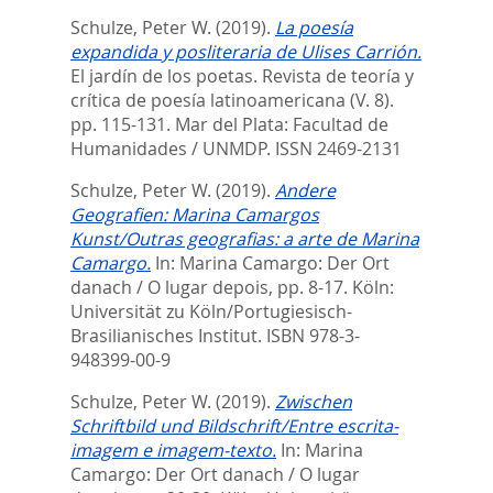
Schulze, Peter W.
(2019).
La poesía
expandida y posliteraria de Ulises Carrión.
El jardín de los poetas. Revista de teoría y
crítica de poesía latinoamericana (V. 8).
pp. 115-131.
Mar del Plata: Facultad de
Humanidades / UNMDP. ISSN 2469-2131
Schulze, Peter W.
(2019).
Andere
Geografien: Marina Camargos
Kunst/Outras geografias: a arte de Marina
Camargo.
In:
Marina Camargo: Der Ort
danach / O lugar depois,
pp. 8-17. Köln:
Universität zu Köln/Portugiesisch-
Brasilianisches Institut. ISBN 978-3-
948399-00-9
Schulze, Peter W.
(2019).
Zwischen
Schriftbild und Bildschrift/Entre escrita-
imagem e imagem-texto.
In:
Marina
Camargo: Der Ort danach / O lugar