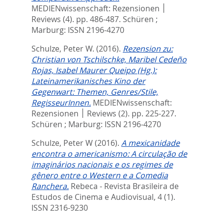
MEDIENwissenschaft: Rezensionen ׀
Reviews (4). pp. 486-487.
Schüren ;
Marburg: ISSN 2196-4270
Schulze, Peter W.
(2016).
Rezension zu:
Christian von Tschilschke, Maribel Cedeño
Rojas, Isabel Maurer Queipo (Hg.):
Lateinamerikanisches Kino der
Gegenwart: Themen, Genres/Stile,
RegisseurInnen.
MEDIENwissenschaft:
Rezensionen ׀ Reviews (2). pp. 225-227.
Schüren ; Marburg: ISSN 2196-4270
Schulze, Peter W
(2016).
A mexicanidade
encontra o americanismo: A circulação de
imaginários nacionais e os regimes de
gênero entre o Western e a Comedia
Ranchera.
Rebeca - Revista Brasileira de
Estudos de Cinema e Audiovisual, 4 (1).
ISSN 2316-9230