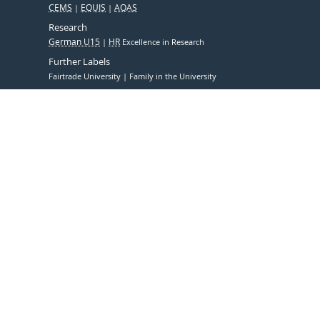
CEMS
EQUIS
AQAS
Research
German U15
HR
Excellence in Research
Further Labels
Fairtrade University
Family in the University