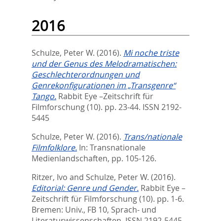
2016
Schulze, Peter W.
(2016).
Mi noche triste
und der Genus des Melodramatischen:
Geschlechterordnungen und
Genrekonfigurationen im „Transgenre“
Tango.
Rabbit Eye –Zeitschrift für
Filmforschung (10). pp. 23-44.
ISSN 2192-
5445
Schulze, Peter W.
(2016).
Trans/nationale
Filmfolklore.
In:
Transnationale
Medienlandschaften,
pp. 105-126.
Ritzer, Ivo
and
Schulze, Peter W.
(2016).
Editorial: Genre und Gender.
Rabbit Eye –
Zeitschrift für Filmforschung (10). pp. 1-6.
Bremen: Univ., FB 10, Sprach- und
Literaturwissenschaften. ISSN 2192-5445