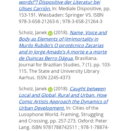
words!“? Dispositive der Literatur bei
Ulises Carrión.
In:
Mediale Dispositive,
pp.
153-191. Wiesbaden: Springer VS. ISBN
978-3-658-21263-6 ; 978-3-658-21264-3
Scholz, Janek
(2018).
Name, Voice and
Body as Elements of (Im)mortality in
Murilo Rubião’s O pirotécnico Zacarias
and in Jorge Amado’s A morte e a morte
de Quincas Berro Dágua.
Brasiliana.
Journal for Brazilian Studies, 7 (1). pp. 103-
115.
The State and University Library
Aarhus. ISSN 2245-4373
Scholz, Janek
(2018).
Caught between
Local and Global, Rural and Urban. How
Comic Artists Approach the Dynamics of
Urban Development.
In:
Cities of the
Lusophone World. Framing, Struggling
and Crossing,
pp. 257-273. Oxford: Peter
Lang. ISBN 9781788742511 ; 978-1-78874-