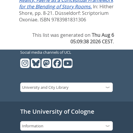
Reality: Faërie as a Conceptual Framework
for the Blending of Story Rooms.
In:
Hither
Shore,
pp. 8-21. Düsseldorf: Scriptorium
Oxoniae. ISBN 9783981831306
This list was generated on
Thu Aug 6
05:09:38 2026 CEST
.
Social media channels of UCL
The University of Cologne