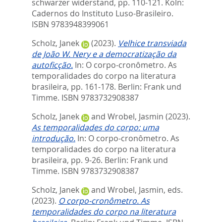
schwarzer widerstand,
pp. 110-121. Köln:
Cadernos do Instituto Luso-Brasileiro.
ISBN 9783948399061
Scholz, Janek
(2023).
Velhice transviada
de João W. Nery e a democratização da
autoficção.
In:
O corpo-cronômetro. As
temporalidades do corpo na literatura
brasileira,
pp. 161-178. Berlin: Frank und
Timme. ISBN 9783732908387
Scholz, Janek
and
Wrobel, Jasmin
(2023).
As temporalidades do corpo: uma
introdução.
In:
O corpo-cronômetro. As
temporalidades do corpo na literatura
brasileira,
pp. 9-26. Berlin: Frank und
Timme. ISBN 9783732908387
Scholz, Janek
and
Wrobel, Jasmin
, eds.
(2023).
O corpo-cronômetro. As
temporalidades do corpo na literatura