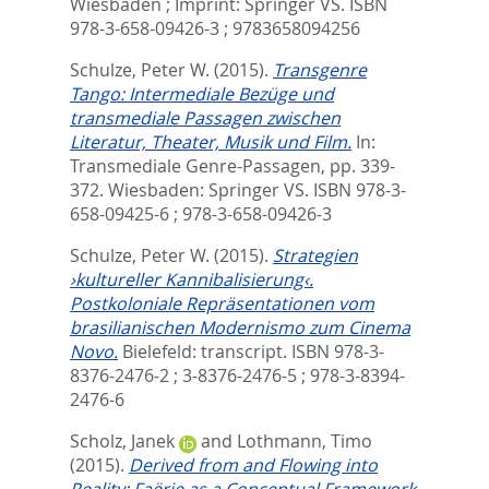
Wiesbaden ; Imprint: Springer VS. ISBN
978-3-658-09426-3 ; 9783658094256
Schulze, Peter W.
(2015).
Transgenre
Tango: Intermediale Bezüge und
transmediale Passagen zwischen
Literatur, Theater, Musik und Film.
In:
Transmediale Genre-Passagen,
pp. 339-
372. Wiesbaden: Springer VS. ISBN 978-3-
658-09425-6 ; 978-3-658-09426-3
Schulze, Peter W.
(2015).
Strategien
›kultureller Kannibalisierung‹.
Postkoloniale Repräsentationen vom
brasilianischen Modernismo zum Cinema
Novo.
Bielefeld: transcript. ISBN 978-3-
8376-2476-2 ; 3-8376-2476-5 ; 978-3-8394-
2476-6
Scholz, Janek
and
Lothmann, Timo
(2015).
Derived from and Flowing into