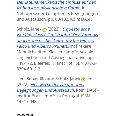
Der lateinamerikanische Einfluss auf den
frühen luso-afrikanischen Comic.
In:
Netzwerke der Lusophonie: Begegnungen
und Austausch,
pp. 89-102. Köln: DASP.
Scholz, Janek
(2022).
’E questo eroe
working class é il mi’ babbo.’ Der Vater als
anachronistisches Leitmotiv bei Giorgio
Falco und Alberto Prunetti.
In:
Prekäre
Männlichkeiten. Klassenkämpfe, soziale
Ungleichheit und Abstiegsnarrative,
pp.
149-172. Bielefeld: Transcript. ISBN 978-3-
8394-6012-2
Iken, Sebastião
and
Scholz, Janek
, eds.
(2022).
Netzwerke der Lusophonie:
Begegnungen und Austausch.
Köln: DASP-
Institut Brasilien-Afrika-Portugal. ISSN
1431-6048