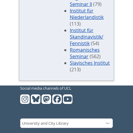
Seminar II
(79)
Institut für
Niederlandistik
(113)
Institut für
Skandinavistik/
Fennistik
(54)
Romanisches
Seminar
(562)
Slavisches Institut
(213)
Social media channels of UCL