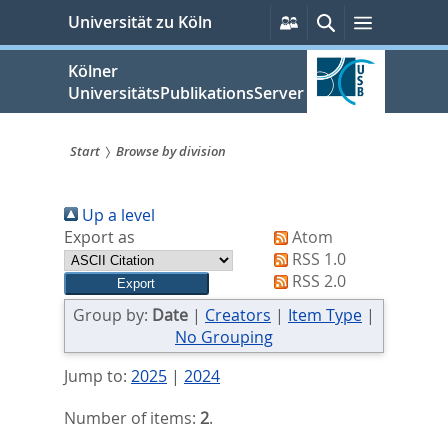
zum
Persönliche
Suche
Menü
Universität zu Köln
Services
Inhalt
springen
Kölner
UniversitätsPublikationsServer
Start
Browse by division
Sie
Up a level
sind
Export as
Atom
hier:
RSS 1.0
RSS 2.0
Group by:
Date
|
Creators
|
Item Type
|
No Grouping
Jump to:
2025
|
2024
Number of items:
2
.