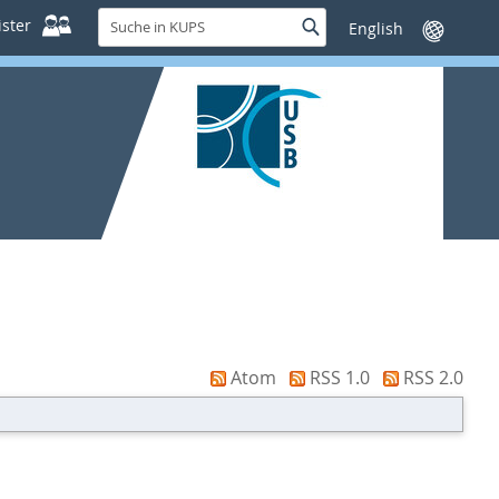
Suche
ster
Suche
Sprache
in
wechseln
KUPS
Atom
RSS 1.0
RSS 2.0