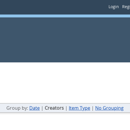
Login
Regi
Group by:
Date
|
Creators
|
Item Type
|
No Grouping