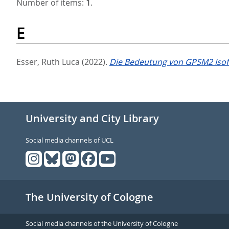
Number of items:
1
.
E
Esser, Ruth Luca
(2022).
Die Bedeutung von GPSM2 Isof
University and City Library
Social media channels of UCL
The University of Cologne
Social media channels of the University of Cologne