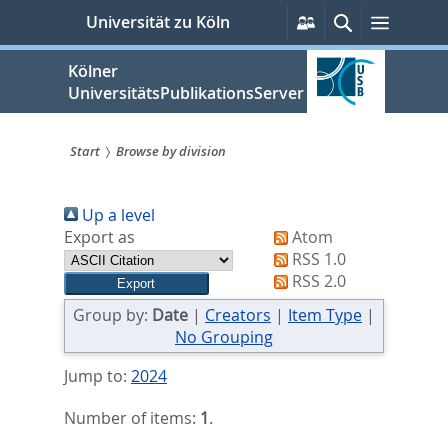
zum
Persönliche
Suche
Menü
Universität zu Köln
Services
Inhalt
springen
Kölner
UniversitätsPublikationsServer
Start
Browse by division
Sie
Up a level
sind
Export as
Atom
hier:
RSS 1.0
RSS 2.0
Group by:
Date
|
Creators
|
Item Type
|
No Grouping
Jump to:
2024
Number of items:
1
.