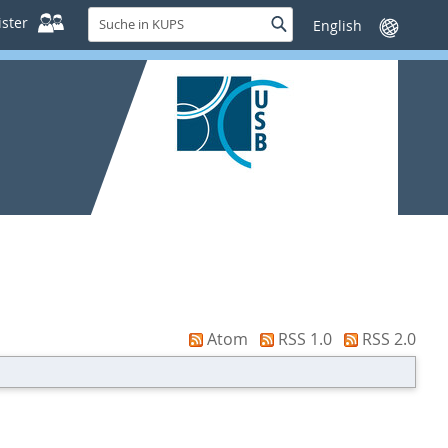
Suche
ster
Suche
Sprache
in
wechseln
KUPS
Atom
RSS 1.0
RSS 2.0