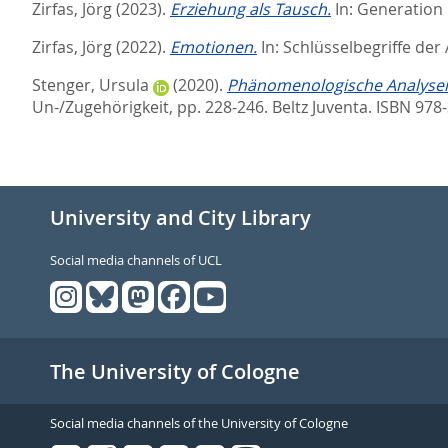
Zirfas, Jörg
(2023).
Erziehung als Tausch.
In:
Generation
Zirfas, Jörg
(2022).
Emotionen.
In:
Schlüsselbegriffe der
Stenger, Ursula
(2020).
Phänomenologische Analysen z
Un-/Zugehörigkeit,
pp. 228-246. Beltz Juventa. ISBN 978
University and City Library
Social media channels of UCL
The University of Cologne
Social media channels of the University of Cologne