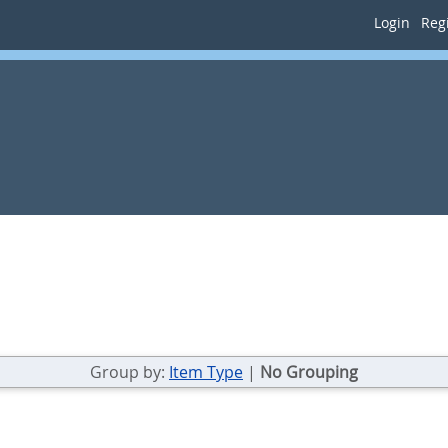
Login
Regi
Group by:
Item Type
|
No Grouping