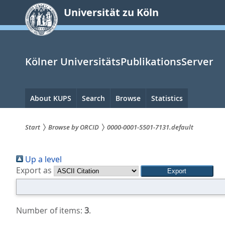
zum
Universität zu Köln
Inhalt
springen
Kölner UniversitätsPublikationsServer
Hauptnavigation
About KUPS
Search
Browse
Statistics
Start
Browse by ORCID
0000-0001-5501-7131.default
Sie
Up a level
sind
Export as
hier:
Number of items:
3
.