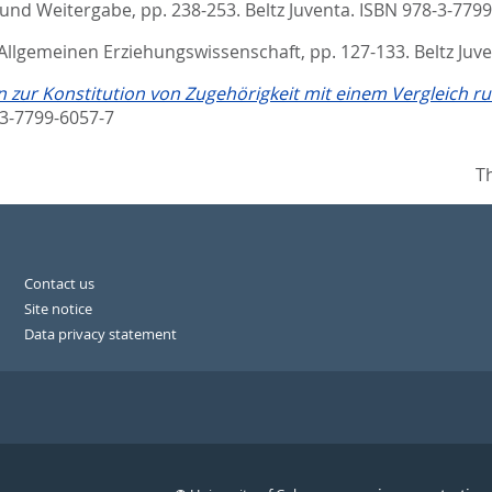
 und Weitergabe,
pp. 238-253. Beltz Juventa. ISBN 978-3-779
 Allgemeinen Erziehungswissenschaft,
pp. 127-133. Beltz Juv
ur Konstitution von Zugehörigkeit mit einem Vergleich ru
-3-7799-6057-7
T
Contact us
Site notice
Data privacy statement