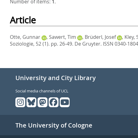
Number of items:
1
.
Article
Otte, Gunnar
,
Sawert, Tim
,
Brüderl, Josef
,
Kley, 
Soziologie, 52 (1). pp. 26-49.
De Gruyter. ISSN 0340-180
University and City Library
Social media channels of UCL
The University of Cologne