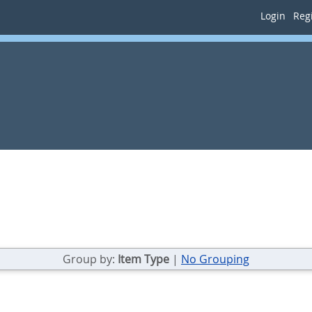
Login
Regi
Group by:
Item Type
|
No Grouping