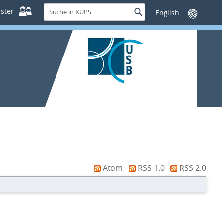
Suche
ster
Suche
Sprache
in
wechseln
KUPS
Atom
RSS 1.0
RSS 2.0