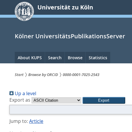
zum
Universität zu Köln
Inhalt
springen
Kölner UniversitätsPublikationsServer
Hauptnavigation
About KUPS
Search
Browse
Statistics
Start
Browse by ORCID
0000-0001-7025-2543
Sie
Up a level
sind
Export as
hier:
Jump to:
Article