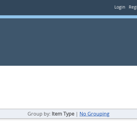
Login
Regi
Group by:
Item Type
|
No Grouping