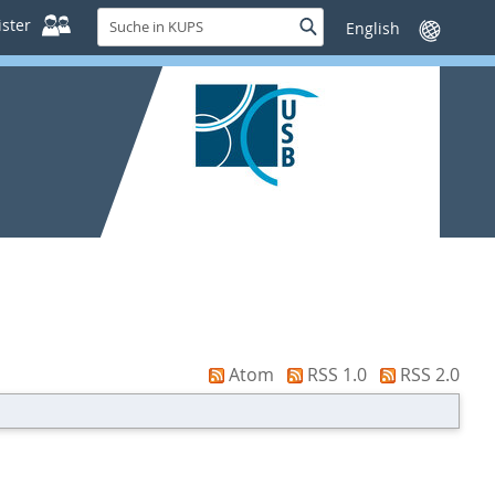
Suche
ster
Suche
Sprache
in
wechseln
KUPS
Atom
RSS 1.0
RSS 2.0