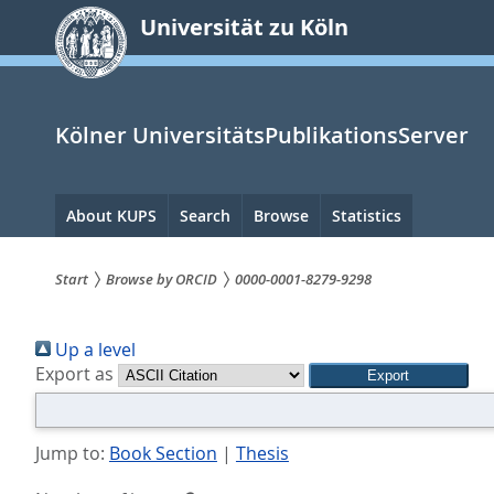
zum
Universität zu Köln
Inhalt
springen
Kölner UniversitätsPublikationsServer
Hauptnavigation
About KUPS
Search
Browse
Statistics
Start
Browse by ORCID
0000-0001-8279-9298
Sie
Up a level
sind
Export as
hier:
Jump to:
Book Section
|
Thesis