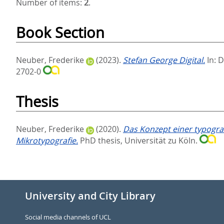
Number of items:
2
.
Book Section
Neuber, Frederike
(2023).
Stefan George Digital.
In:
D
2702-0
Thesis
Neuber, Frederike
(2020).
Das Konzept einer typogra
Mikrotypografie.
PhD thesis, Universität zu Köln.
University and City Library
Social media channels of UCL