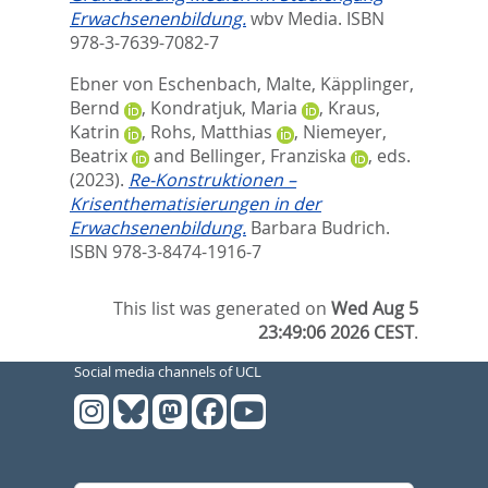
Erwachsenenbildung.
wbv Media. ISBN
978-3-7639-7082-7
Ebner von Eschenbach, Malte
,
Käpplinger,
Bernd
,
Kondratjuk, Maria
,
Kraus,
Katrin
,
Rohs, Matthias
,
Niemeyer,
Beatrix
and
Bellinger, Franziska
, eds.
(2023).
Re-Konstruktionen –
Krisenthematisierungen in der
Erwachsenenbildung.
Barbara Budrich.
ISBN 978-3-8474-1916-7
This list was generated on
Wed Aug 5
23:49:06 2026 CEST
.
Social media channels of UCL