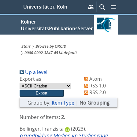
zum
Persönliche
Suche
Menü
Universität zu Köln
Services
Inhalt
springen
Kölner
UniversitätsPublikationsServer
Start
Browse by ORCID
0000-0002-3847-4514.default
Sie
sind
Up a level
hier:
Export as
Atom
RSS 1.0
RSS 2.0
Group by:
Item Type
|
No Grouping
Number of items:
2
.
Bellinger, Franziska
(2023).
Grundbildung Medien im Studiengang