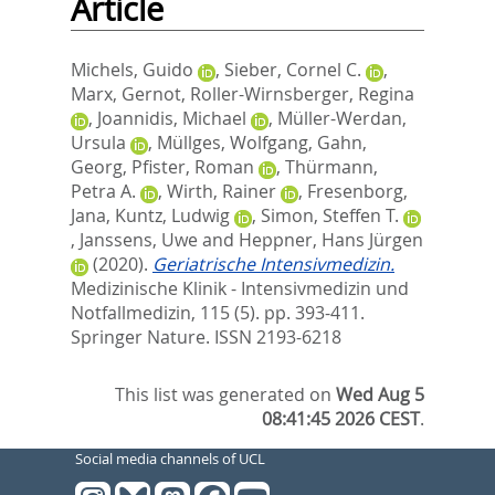
Article
Michels, Guido
,
Sieber, Cornel C.
,
Marx, Gernot
,
Roller-Wirnsberger, Regina
,
Joannidis, Michael
,
Müller-Werdan,
Ursula
,
Müllges, Wolfgang
,
Gahn,
Georg
,
Pfister, Roman
,
Thürmann,
Petra A.
,
Wirth, Rainer
,
Fresenborg,
Jana
,
Kuntz, Ludwig
,
Simon, Steffen T.
,
Janssens, Uwe
and
Heppner, Hans Jürgen
(2020).
Geriatrische Intensivmedizin.
Medizinische Klinik - Intensivmedizin und
Notfallmedizin, 115 (5). pp. 393-411.
Springer Nature. ISSN 2193-6218
This list was generated on
Wed Aug 5
08:41:45 2026 CEST
.
Social media channels of UCL