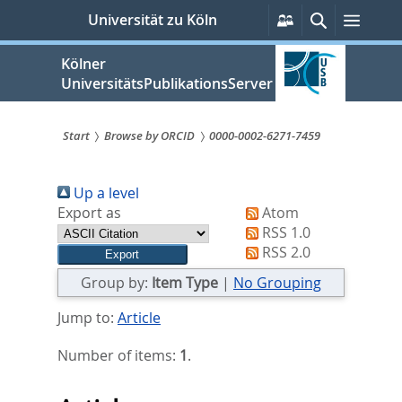
zum
Persönliche
Suche
Menü
Universität zu Köln
Services
Inhalt
springen
Kölner
UniversitätsPublikationsServer
Start
Browse by ORCID
0000-0002-6271-7459
Sie
Up a level
sind
Export as
Atom
hier:
RSS 1.0
RSS 2.0
Group by:
Item Type
|
No Grouping
Jump to:
Article
Number of items:
1
.