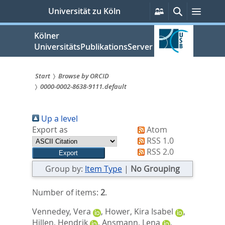
zum
Persönliche
Suche
Menü
Universität zu Köln
Services
Inhalt
springen
Kölner
UniversitätsPublikationsServer
Start
Browse by ORCID
0000-0002-8638-9111.default
Sie
sind
Up a level
hier:
Export as
Atom
RSS 1.0
RSS 2.0
Group by:
Item Type
|
No Grouping
Number of items:
2
.
Vennedey, Vera
,
Hower, Kira Isabel
,
Hillen, Hendrik
,
Ansmann, Lena
,