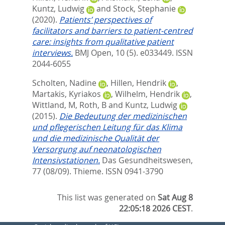
Kuntz, Ludwig
and
Stock, Stephanie
(2020).
Patients’ perspectives of
facilitators and barriers to patient-centred
care: insights from qualitative patient
interviews.
BMJ Open, 10 (5). e033449.
ISSN
2044-6055
Scholten, Nadine
,
Hillen, Hendrik
,
Martakis, Kyriakos
,
Wilhelm, Hendrik
,
Wittland, M
,
Roth, B
and
Kuntz, Ludwig
(2015).
Die Bedeutung der medizinischen
und pflegerischen Leitung für das Klima
und die medizinische Qualität der
Versorgung auf neonatologischen
Intensivstationen.
Das Gesundheitswesen,
77 (08/09).
Thieme. ISSN 0941-3790
This list was generated on
Sat Aug 8
22:05:18 2026 CEST
.