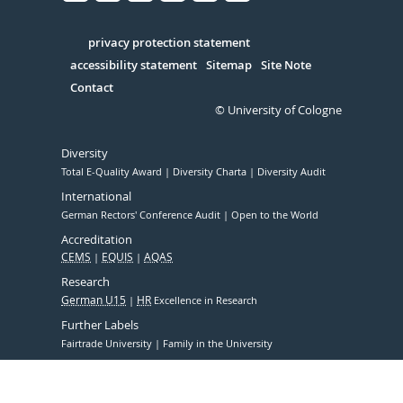
Facebook
Xing
Youtube
Linked
Instagram
in
Serivce
privacy protection statement
accessibility statement
Sitemap
Site Note
Contact
© University of Cologne
Diversity
Total E-Quality Award
Diversity Charta
Diversity Audit
International
German Rectors' Conference Audit
Open to the World
Accreditation
CEMS
EQUIS
AQAS
Research
German U15
HR
Excellence in Research
Further Labels
Fairtrade University
Family in the University