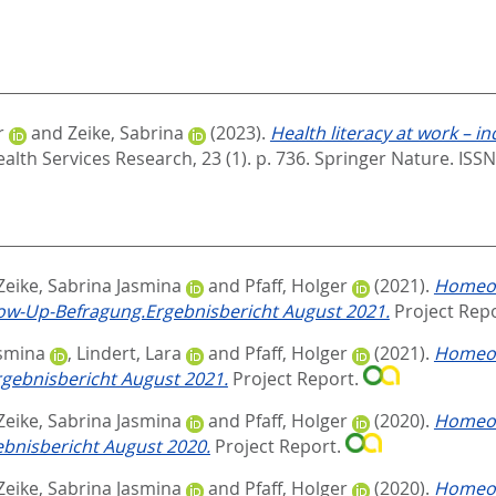
r
and
Zeike, Sabrina
(2023).
Health literacy at work – in
lth Services Research, 23 (1). p. 736.
Springer Nature. ISS
Zeike, Sabrina Jasmina
and
Pfaff, Holger
(2021).
Homeoff
low-Up-Befragung.Ergebnisbericht August 2021.
Project Rep
asmina
,
Lindert, Lara
and
Pfaff, Holger
(2021).
Homeoff
rgebnisbericht August 2021.
Project Report.
Zeike, Sabrina Jasmina
and
Pfaff, Holger
(2020).
Homeoff
ebnisbericht August 2020.
Project Report.
Zeike, Sabrina Jasmina
and
Pfaff, Holger
(2020).
Homeoff