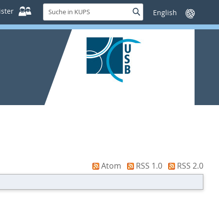
Suche
ster
Suche
Sprache
in
wechseln
KUPS
Atom
RSS 1.0
RSS 2.0