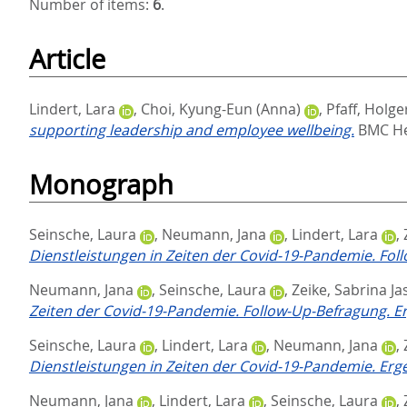
Number of items:
6
.
Article
Lindert, Lara
,
Choi, Kyung-Eun (Anna)
,
Pfaff, Holge
supporting leadership and employee wellbeing.
BMC Hea
Monograph
Seinsche, Laura
,
Neumann, Jana
,
Lindert, Lara
,
Dienstleistungen in Zeiten der Covid-19-Pandemie. Fol
Neumann, Jana
,
Seinsche, Laura
,
Zeike, Sabrina J
Zeiten der Covid-19-Pandemie. Follow-Up-Befragung. E
Seinsche, Laura
,
Lindert, Lara
,
Neumann, Jana
,
Dienstleistungen in Zeiten der Covid-19-Pandemie. Erg
Neumann, Jana
,
Lindert, Lara
,
Seinsche, Laura
,