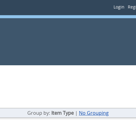
Login
Regi
Group by:
Item Type
|
No Grouping