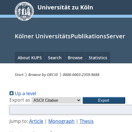
zum
Universität zu Köln
Inhalt
springen
Kölner UniversitätsPublikationsServer
Hauptnavigation
About KUPS
Search
Browse
Statistics
Start
Browse by ORCID
0000-0003-2359-9688
Sie
Up a level
sind
Export as
hier:
Jump to:
Article
|
Monograph
|
Thesis