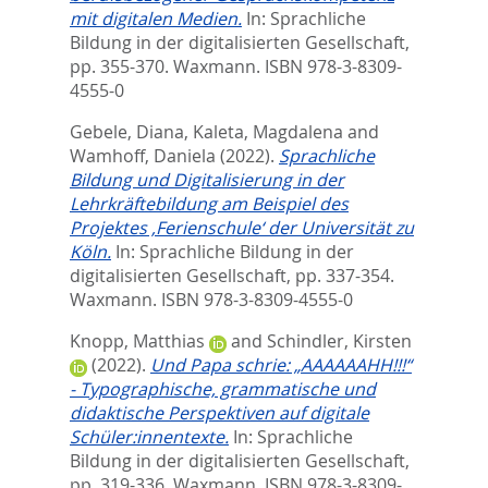
mit digitalen Medien.
In:
Sprachliche
Bildung in der digitalisierten Gesellschaft,
pp. 355-370. Waxmann. ISBN 978-3-8309-
4555-0
Gebele, Diana
,
Kaleta, Magdalena
and
Wamhoff, Daniela
(2022).
Sprachliche
Bildung und Digitalisierung in der
Lehrkräftebildung am Beispiel des
Projektes ‚Ferienschule‘ der Universität zu
Köln.
In:
Sprachliche Bildung in der
digitalisierten Gesellschaft,
pp. 337-354.
Waxmann. ISBN 978-3-8309-4555-0
Knopp, Matthias
and
Schindler, Kirsten
(2022).
Und Papa schrie: „AAAAAAHH!!!“
- Typographische, grammatische und
didaktische Perspektiven auf digitale
Schüler:innentexte.
In:
Sprachliche
Bildung in der digitalisierten Gesellschaft,
pp. 319-336. Waxmann. ISBN 978-3-8309-