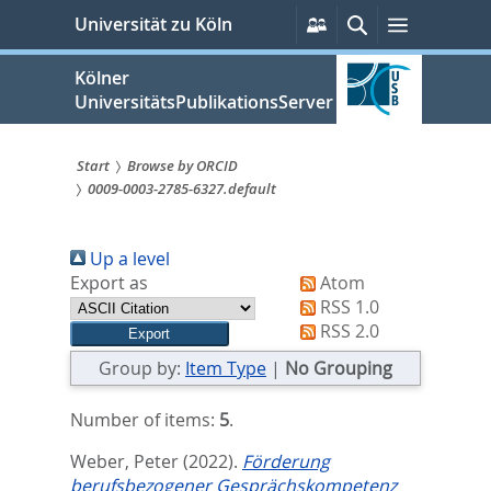
zum
Persönliche
Suche
Menü
Universität zu Köln
Services
Inhalt
springen
Kölner
UniversitätsPublikationsServer
Start
Browse by ORCID
0009-0003-2785-6327.default
Sie
sind
Up a level
hier:
Export as
Atom
RSS 1.0
RSS 2.0
Group by:
Item Type
|
No Grouping
Number of items:
5
.
Weber, Peter
(2022).
Förderung
berufsbezogener Gesprächskompetenz