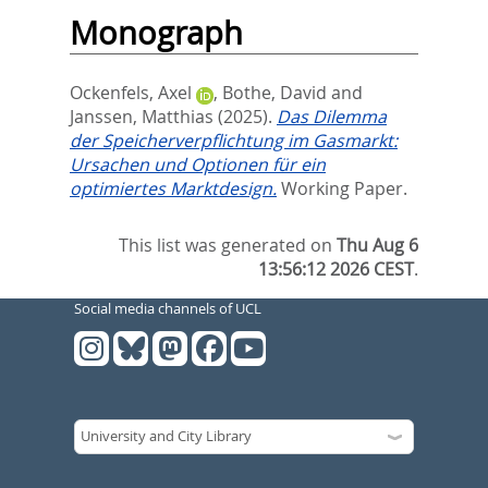
Monograph
Ockenfels, Axel
,
Bothe, David
and
Janssen, Matthias
(2025).
Das Dilemma
der Speicherverpflichtung im Gasmarkt:
Ursachen und Optionen für ein
optimiertes Marktdesign.
Working Paper.
This list was generated on
Thu Aug 6
13:56:12 2026 CEST
.
Social media channels of UCL