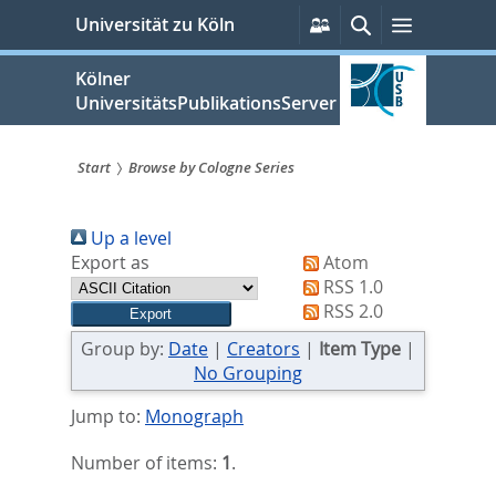
zum
Persönliche
Suche
Menü
Universität zu Köln
Services
Inhalt
springen
Kölner
UniversitätsPublikationsServer
Start
Browse by Cologne Series
Sie
Up a level
sind
Export as
Atom
hier:
RSS 1.0
RSS 2.0
Group by:
Date
|
Creators
|
Item Type
|
No Grouping
Jump to:
Monograph
Number of items:
1
.