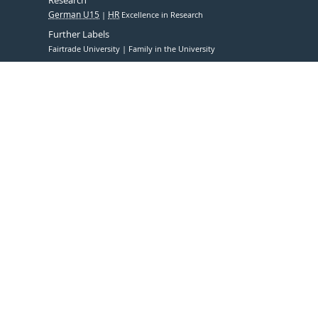
Research
German U15
HR
Excellence in Research
Further Labels
Fairtrade University
Family in the University