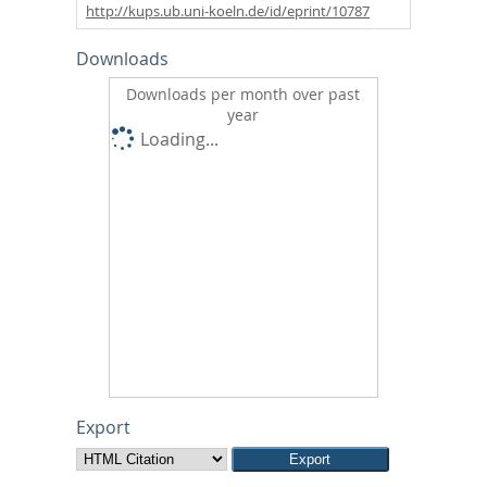
http://kups.ub.uni-koeln.de/id/eprint/10787
Downloads
Downloads per month over past
year
Loading...
Export