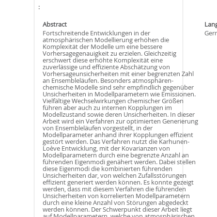
Abstract
Lan
Fortschreitende Entwicklungen in der
Ger
atmosphärischen Modellierung erhöhen die
Komplexität der Modelle um eine bessere
Vorhersagegenauigkeit zu erzielen. Gleichzeitig
erschwert diese erhöhte Komplexität eine
zuverlässige und effiziente Abschätzung von
Vorhersageunsicherheiten mit einer begrenzten Zahl
an Ensembleläufen. Besonders atmosphären-
chemische Modelle sind sehr empfindlich gegenüber
Unsicherheiten in Modellparametern wie Emissionen.
Vielfältige Wechselwirkungen chemischer Größen
führen aber auch zu internen Kopplungen im
Modellzustand sowie deren Unsicherheiten. In dieser
Arbeit wird ein Verfahren zur optimierten Generierung
von Ensembleläufen vorgestellt, in der
Modellparameter anhand ihrer Kopplungen effizient
gestört werden. Das Verfahren nutzt die Karhunen-
Loève Entwicklung, mit der Kovarianzen von
Modellparametern durch eine begrenzte Anzahl an
führenden Eigenmodi genähert werden. Dabei stellen
diese Eigenmodi die kombinierten führenden
Unsicherheiten dar, von welchen Zufallsstörungen
effizient generiert werden können. Es konnte gezeigt
werden, dass mit diesem Verfahren die führenden
Unsicherheiten von korrelierten Modellparametern
durch eine kleine Anzahl von Störungen abgedeckt
werden können. Der Schwerpunkt dieser Arbeit liegt
auf Modellparametern, welche von atmosphärischen