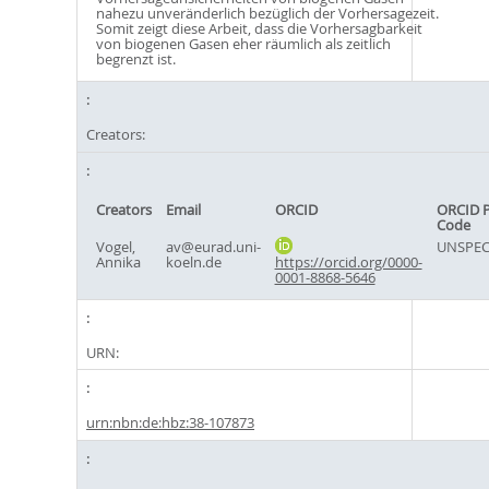
nahezu unveränderlich bezüglich der Vorhersagezeit.
Somit zeigt diese Arbeit, dass die Vorhersagbarkeit
von biogenen Gasen eher räumlich als zeitlich
begrenzt ist.
Creators:
Creators
Email
ORCID
ORCID 
Code
Vogel,
av@eurad.uni-
UNSPEC
Annika
koeln.de
https://orcid.org/0000-
0001-8868-5646
URN:
urn:nbn:de:hbz:38-107873