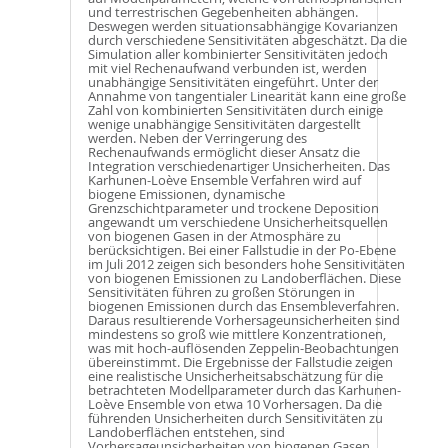
und terrestrischen Gegebenheiten abhängen.
Deswegen werden situationsabhängige Kovarianzen
durch verschiedene Sensitivitäten abgeschätzt. Da die
Simulation aller kombinierter Sensitivitäten jedoch
mit viel Rechenaufwand verbunden ist, werden
unabhängige Sensitivitäten eingeführt. Unter der
Annahme von tangentialer Linearität kann eine große
Zahl von kombinierten Sensitivitäten durch einige
wenige unabhängige Sensitivitäten dargestellt
werden. Neben der Verringerung des
Rechenaufwands ermöglicht dieser Ansatz die
Integration verschiedenartiger Unsicherheiten. Das
Karhunen-Loève Ensemble Verfahren wird auf
biogene Emissionen, dynamische
Grenzschichtparameter und trockene Deposition
angewandt um verschiedene Unsicherheitsquellen
von biogenen Gasen in der Atmosphäre zu
berücksichtigen. Bei einer Fallstudie in der Po-Ebene
im Juli 2012 zeigen sich besonders hohe Sensitivitäten
von biogenen Emissionen zu Landoberflächen. Diese
Sensitivitäten führen zu großen Störungen in
biogenen Emissionen durch das Ensembleverfahren.
Daraus resultierende Vorhersageunsicherheiten sind
mindestens so groß wie mittlere Konzentrationen,
was mit hoch-auflösenden Zeppelin-Beobachtungen
übereinstimmt. Die Ergebnisse der Fallstudie zeigen
eine realistische Unsicherheitsabschätzung für die
betrachteten Modellparameter durch das Karhunen-
Loève Ensemble von etwa 10 Vorhersagen. Da die
führenden Unsicherheiten durch Sensitivitäten zu
Landoberflächen entstehen, sind
Vorhersageunsicherheiten von biogenen Gasen