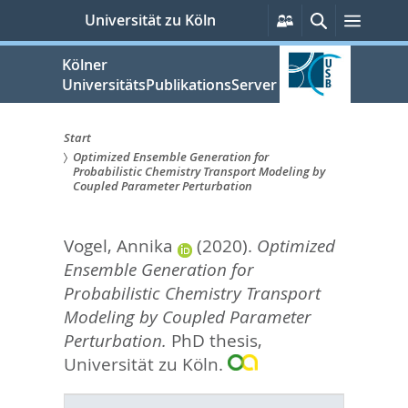
zum
Persönliche
Suche
Menü
Universität zu Köln
Services
Inhalt
springen
Kölner
UniversitätsPublikationsServer
Start
Optimized Ensemble Generation for
Sie
Probabilistic Chemistry Transport Modeling by
Coupled Parameter Perturbation
sind
hier:
Vogel, Annika
(2020).
Optimized
Ensemble Generation for
Probabilistic Chemistry Transport
Modeling by Coupled Parameter
Perturbation.
PhD thesis,
Universität zu Köln.