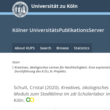
zum
Universität zu Köln
Inhalt
springen
Kölner UniversitätsPublikationsServer
Hauptnavigation
About KUPS
Search
Browse
Statistics
Start
Kreatives, ökologisches Lernen für Nachhaltigkeit. Eine explor
Sie
Durchführung des K.Ö.L.N.-Projekts.
sind
Schult, Cristal
(2020).
Kreatives, ökologisches
hier:
Moduls zum Stadtklima im zdi-Schülerlabor i
Köln.