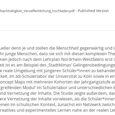
- Published Version
Nachhaltigkeit_Veroeffentlichung_hochladen.pdf
ueller denn je und stellen die Menschheit gegenwärtig und 
sehr junge Menschen, dass sie sich mit diesen komplexen T
men jedoch nach dem Lehrplan Nordrhein-Westfalens erst i
it ist es am Beispiel des ,Stadtklimas‘ Gelingensbedingung
 die reale Umgebung mit jüngeren Schüler*innen zu behandeln
elt. Im zdi-Schülerlabor der Universität zu Köln sowie in e
Concept Maps mit mehreren Kohorten der Jahrgangsstufe a
greifenden Modul‘ im Schülerlabor und unterschiedlichen In
Vernetzung der Inhalte. Die Studie zeigte außerdem, dass 
e Vernetzung der Inhalte vorwiesen, als die Schüler*innen,
men im schulischen Kontext, zunächst ein Netzwerk zwische
kreatives und experimentelles Lernen nahe an der realen Le