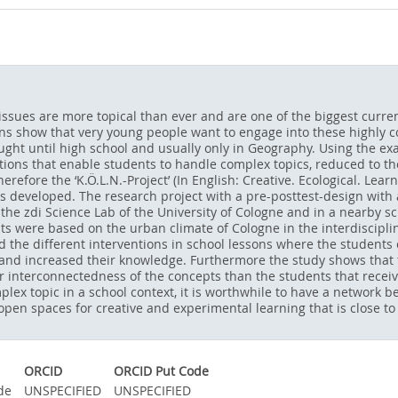
issues are more topical than ever and are one of the biggest curr
ions show that very young people want to engage into these highly 
ht until high school and usually only in Geography. Using the exam
itions that enable students to handle complex topics, reduced to th
refore the ‘K.Ö.L.N.-Project’ (In English: Creative. Ecological. Learni
s developed. The research project with a pre-posttest-design with 
e zdi Science Lab of the University of Cologne and in a nearby sch
ts were based on the urban climate of Cologne in the interdiscipl
 the different interventions in school lessons where the students
and increased their knowledge. Furthermore the study shows that t
r interconnectedness of the concepts than the students that receiv
mplex topic in a school context, it is worthwhile to have a network 
 open spaces for creative and experimental learning that is close t
ORCID
ORCID Put Code
de
UNSPECIFIED
UNSPECIFIED