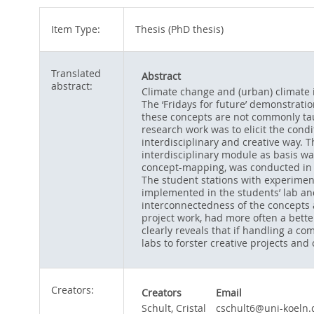
Item Type:
Thesis (PhD thesis)
Translated
Abstract
abstract:
Climate change and (urban) climate 
The ‘Fridays for future’ demonstrat
these concepts are not commonly taug
research work was to elicit the cond
interdisciplinary and creative way. The
interdisciplinary module as basis wa
concept-mapping, was conducted in th
The student stations with experimen
implemented in the students’ lab and
interconnectedness of the concepts 
project work, had more often a bette
clearly reveals that if handling a co
labs to forster creative projects and
Creators:
Creators
Email
Schult, Cristal
cschult6@uni-koeln.