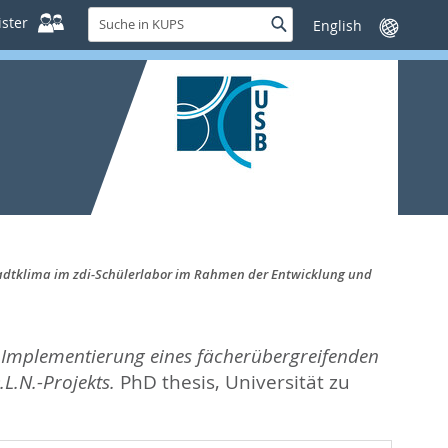
Suche
ster
Suche
Sprache
in
wechseln
KUPS
Stadtklima im zdi-Schülerlabor im Rahmen der Entwicklung und
ur Implementierung eines fächerübergreifenden
.N.-Projekts.
PhD thesis, Universität zu