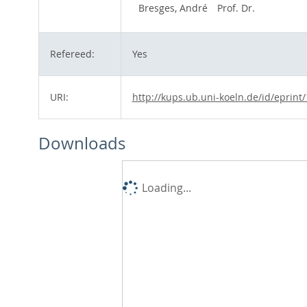
Bresges, André
Prof. Dr.
Refereed:
Yes
URI:
http://kups.ub.uni-koeln.de/id/eprint
Downloads
Loading...