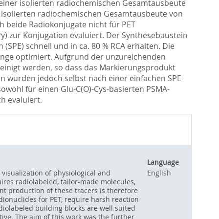
n einer isolierten radiochemischen Gesamtausbeute
er isolierten radiochemischen Gesamtausbeute von
ch beide Radiokonjugate nicht für PET
y) zur Konjugation evaluiert. Der Synthesebaustein
(SPE) schnell und in ca. 80 % RCA erhalten. Die
menge optimiert. Aufgrund der unzureichenden
reinigt werden, so dass das Markierungsprodukt
n wurden jedoch selbst nach einer einfachen SPE-
sowohl für einen Glu-C(O)-Cys-basierten PSMA-
h evaluiert.
Language
 visualization of physiological and
English
uires radiolabeled, tailor-made molecules,
nt production of these tracers is therefore
dionuclides for PET, require harsh reaction
diolabeled building blocks are well suited
ive. The aim of this work was the further