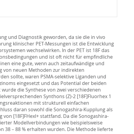
ng und Diagnostik geworden, da sie die in vivo
rung klinischer PET-Messungen ist die Entwicklung
orsystemen wechselwirken. In der PET ist 18F das
ionsbedingungen und ist oft nicht für empfindliche
einen eine gute, wenn auch zeitaufwändige und
ung von neuen Methoden zur indirekten
rden sollte, waren PSMA-selektive Liganden und
rzinoms eingesetzt und das Potential der beiden
it wurde die Synthese von zwei verschiedenen
ielversprechenden Synthons (Z)-2 [18F]Fluorhex 1
ngsreaktionen mit strukturell einfachen
chluss daran sowohl die Sonogashira-Kupplung als
 von [18F]FHexI+ stattfand. Da die Sonogashira-
ierter Modellverbindungen wie beispielsweise
von 38 – 88 % erhalten wurden. Die Methode lieferte