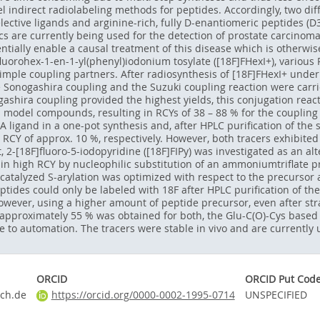
 indirect radiolabeling methods for peptides. Accordingly, two di
ective ligands and arginine-rich, fully D-enantiomeric peptides (D
s are currently being used for the detection of prostate carcinom
tially enable a causal treatment of this disease which is otherwise
fluorohex-1-en-1-yl(phenyl)iodonium tosylate ([18F]FHexI+), various
y simple coupling partners. After radiosynthesis of [18F]FHexI+ unde
e Sonogashira coupling and the Suzuki coupling reaction were carrie
nogashira coupling provided the highest yields, this conjugation re
 model compounds, resulting in RCYs of 38 – 88 % for the coupling 
 ligand in a one-pot synthesis and, after HPLC purification of the 
 RCY of approx. 10 %, respectively. However, both tracers exhibited
 2-[18F]fluoro-5-iodopyridine ([18F]FIPy) was investigated as an al
in high RCY by nucleophilic substitution of an ammoniumtriflate p
catalyzed S-arylation was optimized with respect to the precursor 
eptides could only be labeled with 18F after HPLC purification of the
However, using a higher amount of peptide precursor, even after str
f approximately 55 % was obtained for both, the Glu-C(O)-Cys based
e to automation. The tracers were stable in vivo and are currently u
ORCID
ORCID Put Cod
ich.de
https://orcid.org/0000-0002-1995-0714
UNSPECIFIED