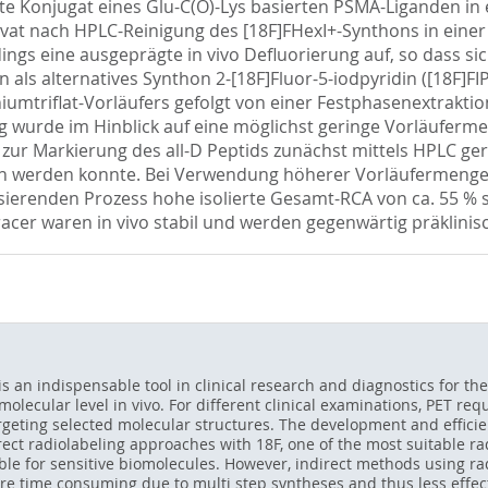
erte Konjugat eines Glu-C(O)-Lys basierten PSMA-Liganden i
rivat nach HPLC-Reinigung des [18F]FHexI+-Synthons in ein
dings eine ausgeprägte in vivo Defluorierung auf, so dass si
ls alternatives Synthon 2-[18F]Fluor-5-iodpyridin ([18F]FIP
triflat-Vorläufers gefolgt von einer Festphasenextraktion 
ng wurde im Hinblick auf eine möglichst geringe Vorläufer
zur Markierung des all-D Peptids zunächst mittels HPLC ge
lten werden konnte. Bei Verwendung höherer Vorläufermenge
sierenden Prozess hohe isolierte Gesamt-RCA von ca. 55 % 
racer waren in vivo stabil und werden gegenwärtig präklinisc
 an indispensable tool in clinical research and diagnostics for the
olecular level in vivo. For different clinical examinations, PET req
targeting selected molecular structures. The development and efficie
rect radiolabeling approaches with 18F, one of the most suitable ra
ble for sensitive biomolecules. However, indirect methods using ra
re time consuming due to multi step syntheses and thus less effect