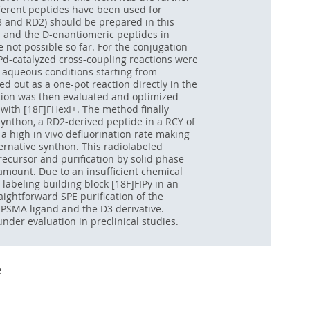
fferent peptides have been used for
3 and RD2) should be prepared in this
a and the D-enantiomeric peptides in
 not possible so far. For the conjugation
 Pd-catalyzed cross-coupling reactions were
r aqueous conditions starting from
d out as a one-pot reaction directly in the
action was then evaluated and optimized
with [18F]FHexI+. The method finally
synthon, a RD2-derived peptide in a RCY of
 a high in vivo defluorination rate making
ternative synthon. This radiolabeled
recursor and purification by solid phase
amount. Due to an insufficient chemical
 labeling building block [18F]FIPy in an
aightforward SPE purification of the
 PSMA ligand and the D3 derivative.
nder evaluation in preclinical studies.
e