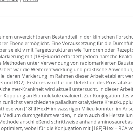
inem unverzichtbaren Bestandteil in der klinischen Forschu
rer Ebene ermöglicht. Eine Voraussetzung für die Durchfüh
rper selektiv mit Targetstrukturen wie Tumoren oder Rezept
Markierung mit [18F]Fluorid erfordert jedoch harsche Reakt
rekte Methoden unter Verwendung von radiomarkierten Baust
ser Arbeit war die Weiterentwicklung und praktische Anwend
le, deren Markierung im Rahmen dieser Arbeit etabliert we
3 und RD2). Ersteres wird für die Detektion des Prostataka
lzheimer-Krankheit wird aktuell untersucht. In dieser Arbe
 Kopplung an Biomoleküle evaluiert. Zur Konjugation des v
n zunächst verschiedene palladiumkatalysierte Kreuzkupplu
hese von [18F]FHexI+ im wässrigen Milieu konnten im Ans
m Medium durchgeführt werden, in dem auch die Herstellung
e Methode anschließend schrittweise anhand aminosäurebas
r optimiert, wobei für die Konjugation mit [18F]FHexI+ RCA 