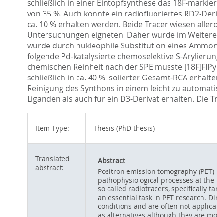
schließlich in einer Eintopfsynthese das 18F-marki
von 35 %. Auch konnte ein radiofluoriertes RD2-De
ca. 10 % erhalten werden. Beide Tracer wiesen aller
Untersuchungen eigneten. Daher wurde im Weiteren a
wurde durch nukleophile Substitution eines Ammonium
folgende Pd-katalysierte chemoselektive S-Arylieru
chemischen Reinheit nach der SPE musste [18F]FIPy 
schließlich in ca. 40 % isolierter Gesamt-RCA erha
Reinigung des Synthons in einem leicht zu automati
Liganden als auch für ein D3-Derivat erhalten. Die T
Item Type:
Thesis (PhD thesis)
Translated
Abstract
abstract:
Positron emission tomography (PET) is
pathophysiological processes at the m
so called radiotracers, specifically 
an essential task in PET research. Di
conditions and are often not applica
as alternatives although they are mo