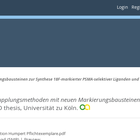
Login
Regi
sbausteinen zur Synthese 18F-markierter PSMA-selektiver Liganden und a
upplungsmethoden mit neuen Markierungsbausteinen z
 thesis, Universität zu Köln.
ation Humpert Pflichtexemplare.pdf
ad (5MB)
|
Preview