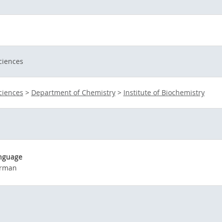
ciences
ciences
>
Department of Chemistry
>
Institute of Biochemistry
nguage
rman