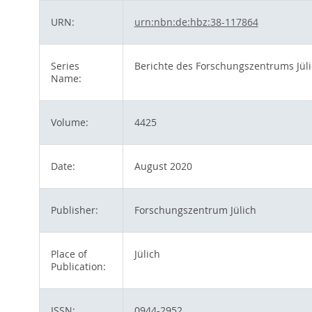
URN:
urn:nbn:de:hbz:38-117864
Series
Berichte des Forschungszentrums Jül
Name:
Volume:
4425
Date:
August 2020
Publisher:
Forschungszentrum Jülich
Place of
Jülich
Publication:
ISSN:
0944-2952