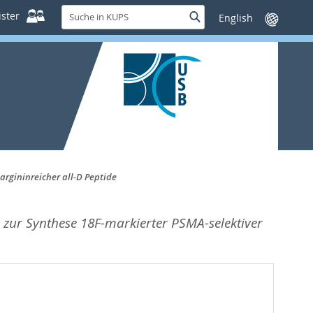
Suche
ster
Suche
Sprache
in
wechseln
KUPS
rgininreicher all-D Peptide
ur Synthese 18F-markierter PSMA-selektiver