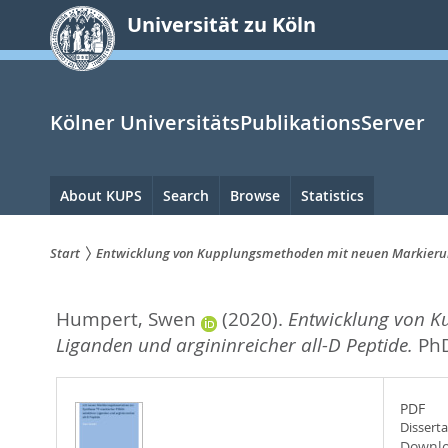
zum
Universität zu Köln
Inhalt
springen
Kölner UniversitätsPublikationsServer
Hauptnavigation
About KUPS
Search
Browse
Statistics
Start
Entwicklung von Kupplungsmethoden mit neuen Markierung
Sie
Humpert, Swen
(2020).
Entwicklung von K
sind
Liganden und argininreicher all-D Peptide.
PhD
hier:
PDF
Dissert
Downlo