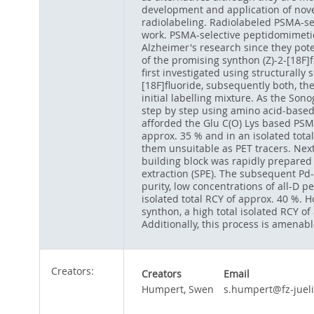
development and application of novel
radiolabeling. Radiolabeled PSMA-sel
work. PSMA-selective peptidomimetic
Alzheimer's research since they poten
of the promising synthon (Z)-2-[18F]
first investigated using structurall
[18F]fluoride, subsequently both, th
initial labelling mixture. As the So
step by step using amino acid-based
afforded the Glu C(O) Lys based PSMA
approx. 35 % and in an isolated total
them unsuitable as PET tracers. Next,
building block was rapidly prepared 
extraction (SPE). The subsequent Pd-
purity, low concentrations of all-D p
isolated total RCY of approx. 40 %. 
synthon, a high total isolated RCY o
Additionally, this process is amenabl
Creators:
Creators
Email
Humpert, Swen
s.humpert@fz-juel