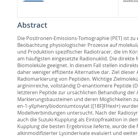
Abstract
Die Positronen-Emissions-Tomographie (PET) ist zu e
Beobachtung physiologischer Prozesse auf molekula
und Produktion spezifischer Radiotracer, die im Kö
am häufigsten eingesetzte Radionuklid. Die direkte 
Biomoleküle geeignet. In diesem Fall stellen indi
daher weniger effiziente Alternative dar. Ziel die
Radiomarkierung von Peptiden. Wichtige Zielmolekü
argininreiche, vollständig D-enantiomere Peptide (D
letzteren Peptide zur ursächlichen Behandlung der A
Markierungsbausteinen und deren Möglichkeiten zur
en-1-yl(phenyl)iodoniumtosylat ([18F]FHexI+) wurde
Modellverbindungen untersucht. Nach der Radiosynt
auch die Suzuki-Kupplung als Eintopfreaktion in de
Kupplung die besten Ergebnisse lieferte, wurde di
alkinmodifizierter Lysinderivate evaluiert und weite