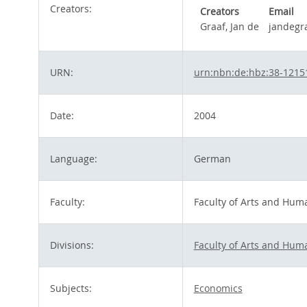
Creators:
Creators
Email
Graaf, Jan de
jandegr
URN:
urn:nbn:de:hbz:38-1215
Date:
2004
Language:
German
Faculty:
Faculty of Arts and Huma
Divisions:
Faculty of Arts and Huma
Subjects:
Economics