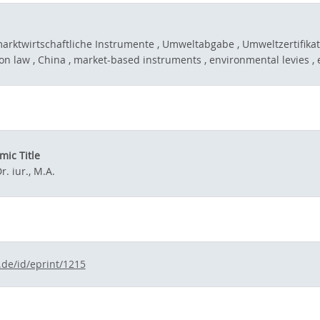
marktwirtschaftliche Instrumente , Umweltabgabe , Umweltzertifika
n law , China , market-based instruments , environmental levies , 
ic Title
r. iur., M.A.
.de/id/eprint/1215