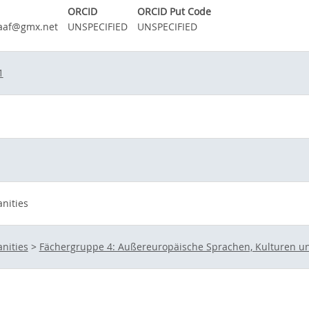
ORCID
ORCID Put Code
aaf@gmx.net
UNSPECIFIED
UNSPECIFIED
1
nities
nities
>
Fächergruppe 4: Außereuropäische Sprachen, Kulturen un