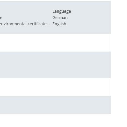
Language
te
German
environmental certificates
English