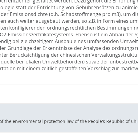
ch effizienter gestaltet werden. Dazu gehört die Erhöhung
ologie statt der Entrichtung von Gebührensätzen zu anim
der Emissionsdichte (d.h. Schadstoffmenge pro m3), um d
ten auch weiter ausgebaut werden, so z.B. in Form eines um
nten konfligierenden ordnungsrechtlichen Bestimmungen no
O2-Emissionszertifikatesystems. Ebenso ist ein Abbau der 
dig bei gleichzeitigem Ausbau eines umfassenden Umwel
er Grundlage der Erkenntnisse der Analyse des ordnungsre
nter Berücksichtigung der chinesischen Verwaltungsstrukt
quelle bei lokalen Umweltbehörden) sowie der unbestreitb
tation mit einem zeitlich gestaffelten Vorschlag zur marktw
f the environmental protection law of the People's Republic of Ch