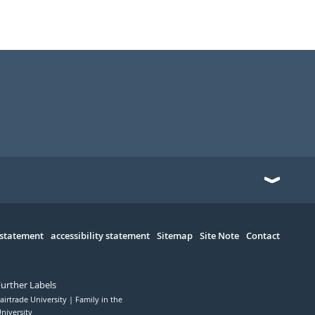
 statement
accessibility statement
Sitemap
Site Note
Contact
Further Labels
airtrade University
Family in the
niversity