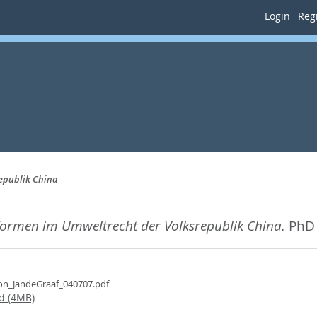
Login
Regi
epublik China
formen im Umweltrecht der Volksrepublik China.
PhD 
ion_JandeGraaf_040707.pdf
d (4MB)