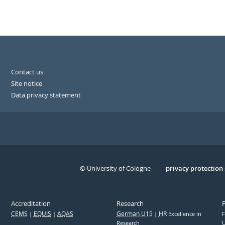
Contact us
Site notice
Data privacy statement
© University of Cologne
Serivce
privacy protection
Accreditation
Research
CEMS
EQUIS
AQAS
German U15
HR
Excellence in
F
Research
U