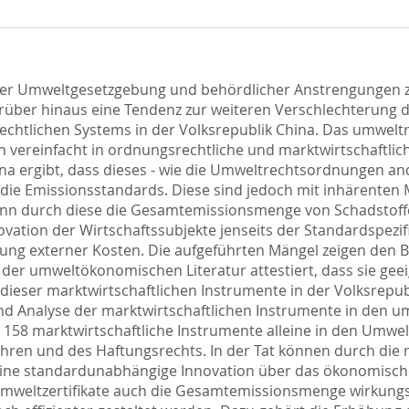
eicher Umweltgesetzgebung und behördlicher Anstrengungen
über hinaus eine Tendenz zur weiteren Verschlechterung d
ltrechtlichen Systems in der Volksrepublik China. Das umwel
h vereinfacht in ordnungsrechtliche und marktwirtschaftlic
ina ergibt, dass dieses - wie die Umweltrechtsordnungen an
die Emissionsstandards. Diese sind jedoch mit inhärenten M
kann durch diese die Gesamtemissionsmenge von Schadstoff
tion der Wirtschaftssubjekte jenseits der Standardspezifik
rung externer Kosten. Die aufgeführten Mängel zeigen den 
der umweltökonomischen Literatur attestiert, dass sie geeig
eser marktwirtschaftlichen Instrumente in der Volksrepubli
 Analyse der marktwirtschaftlichen Instrumente in den u
58 marktwirtschaftliche Instrumente alleine in den Umwelt
en und des Haftungsrechts. In der Tat können durch die m
eine standardunabhängige Innovation über das ökonomische 
Umweltzertifikate auch die Gesamtemissionsmenge wirkungsv