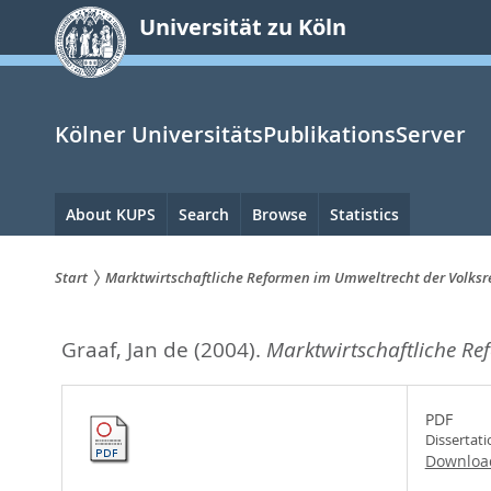
zum
Universität zu Köln
Inhalt
springen
Kölner UniversitätsPublikationsServer
Hauptnavigation
About KUPS
Search
Browse
Statistics
Start
Marktwirtschaftliche Reformen im Umweltrecht der Volksr
Sie
Graaf, Jan de
(2004).
Marktwirtschaftliche Re
sind
hier:
PDF
Dissertat
Downloa