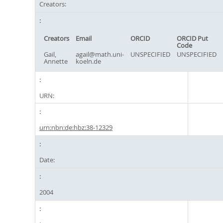
Creators:
Creators
Email
ORCID
ORCID Put
Code
Gail,
agail@math.uni-
UNSPECIFIED
UNSPECIFIED
Annette
koeln.de
URN:
urn:nbn:de:hbz:38-12329
Date:
2004