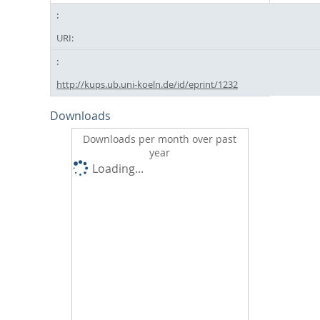
URI:
http://kups.ub.uni-koeln.de/id/eprint/1232
Downloads
Downloads per month over past
year
Loading...