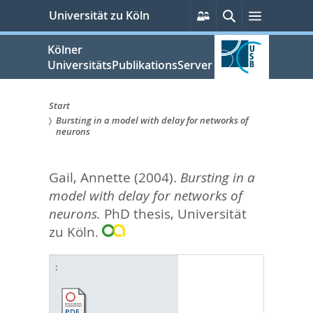
zum
Persönliche
Suche
Menü
Universität zu Köln
Services
Inhalt
springen
Kölner
UniversitätsPublikationsServer
Start
Bursting in a model with delay for networks of
Sie
neurons
sind
Gail, Annette
(2004).
Bursting in a
hier:
model with delay for networks of
neurons.
PhD thesis, Universität
zu Köln.