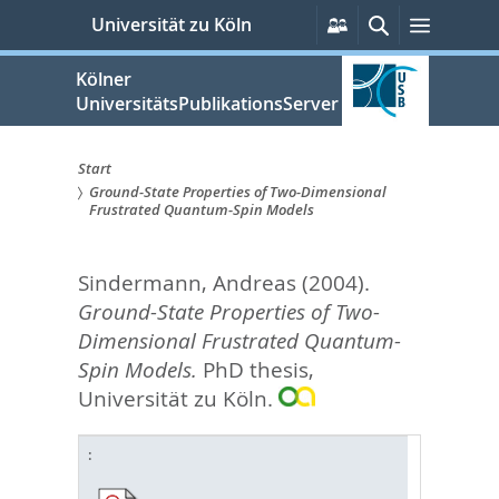
zum
Persönliche
Suche
Menü
Universität zu Köln
Services
Inhalt
springen
Kölner
UniversitätsPublikationsServer
Start
Ground-State Properties of Two-Dimensional
Sie
Frustrated Quantum-Spin Models
sind
Sindermann, Andreas
(2004).
hier:
Ground-State Properties of Two-
Dimensional Frustrated Quantum-
Spin Models.
PhD thesis,
Universität zu Köln.