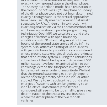
exactly known ground state in the dimer phase.
The Shastry-Sutherland model has a realisation in
the compound SrCu2(BO3)2. The phase boundary
of the dimer phase could not yet been determined
exactly although various theoretical approaches
have been used. By means of a variatonal ansatz
suggested by P. W. Anderson in connection with
exact diagonalisation via the Lanczos method and
additional application of parallel programming
techniques (OpenMP) we calculate ground state
energies of lattices with open boundary
conditions up to 31 sites that give a strict lower
bound of the ground state energy of the infinite
system. Also lattices consisting of up to 36 sites
with periodic boundary conditions are considered
whose ground state energies directly approximate
that of the infinite system. During the calculations
subsectors of the Hilbert space up to a size of 500
million states have been examined which to our
knowledge extend the subspaces investigated so
far by more than an order of magnitude. We find
that the ground state energies strongly depend
on the specific geometry of the individual lattice
studied. We try to extrapolate the ground state
energies of systems with similar geometry to an
infinite lattice. Unfortunately the lattices
considered still seem to be too small to give a clear
determination of the critical inverse frustration
where the dimer phase of the two models
vanishes.