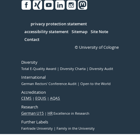
Facebook
Xing
Youtube
Linked
Instagram
in
Serivce
privacy protection statement
accessibility statement
Sitemap
Site Note
Contact
© University of Cologne
Diversity
Total E-Quality Award
Diversity Charta
Diversity Audit
International
German Rectors' Conference Audit
Open to the World
Accreditation
CEMS
EQUIS
AQAS
Research
German U15
HR
Excellence in Research
Further Labels
Fairtrade University
Family in the University