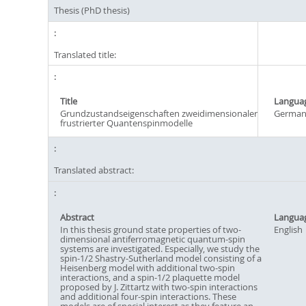
Thesis (PhD thesis)
Translated title:
Title
Langua
Grundzustandseigenschaften zweidimensionaler
Germa
frustrierter Quantenspinmodelle
Translated abstract:
Abstract
Langua
In this thesis ground state properties of two-
English
dimensional antiferromagnetic quantum-spin
systems are investigated. Especially, we study the
spin-1/2 Shastry-Sutherland model consisting of a
Heisenberg model with additional two-spin
interactions, and a spin-1/2 plaquette model
proposed by J. Zittartz with two-spin interactions
and additional four-spin interactions. These
models are of special interest as they feature an