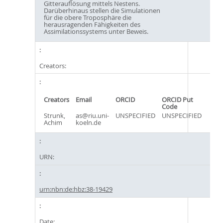
Gitterauflösung mittels Nestens.
Darüberhinaus stellen die Simulationen
für die obere Troposphäre die
herausragenden Fähigkeiten des
Assimilationssystems unter Beweis.
Creators:
Creators
Email
ORCID
ORCID Put
Code
Strunk,
as@riu.uni-
UNSPECIFIED
UNSPECIFIED
Achim
koeln.de
URN:
urn:nbn:de:hbz:38-19429
Date: