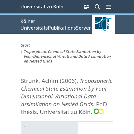
zum
Persönliche
Suche
Menü
Universität zu Köln
Services
Inhalt
springen
Kölner
UniversitätsPublikationsServer
Start
Tropospheric Chemical State Estimation by
Sie
Four-Dimensional Variational Data Assimilation
on Nested Grids
sind
hier:
Strunk, Achim
(2006).
Tropospheric
Chemical State Estimation by Four-
Dimensional Variational Data
Assimilation on Nested Grids.
PhD
thesis, Universität zu Köln.