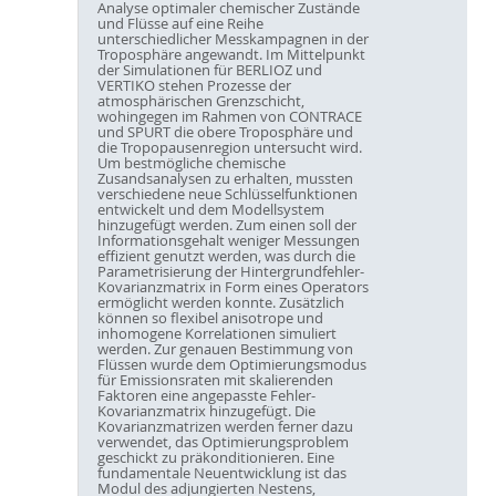
Analyse optimaler chemischer Zustände
und Flüsse auf eine Reihe
unterschiedlicher Messkampagnen in der
Troposphäre angewandt. Im Mittelpunkt
der Simulationen für BERLIOZ und
VERTIKO stehen Prozesse der
atmosphärischen Grenzschicht,
wohingegen im Rahmen von CONTRACE
und SPURT die obere Troposphäre und
die Tropopausenregion untersucht wird.
Um bestmögliche chemische
Zusandsanalysen zu erhalten, mussten
verschiedene neue Schlüsselfunktionen
entwickelt und dem Modellsystem
hinzugefügt werden. Zum einen soll der
Informationsgehalt weniger Messungen
effizient genutzt werden, was durch die
Parametrisierung der Hintergrundfehler-
Kovarianzmatrix in Form eines Operators
ermöglicht werden konnte. Zusätzlich
können so flexibel anisotrope und
inhomogene Korrelationen simuliert
werden. Zur genauen Bestimmung von
Flüssen wurde dem Optimierungsmodus
für Emissionsraten mit skalierenden
Faktoren eine angepasste Fehler-
Kovarianzmatrix hinzugefügt. Die
Kovarianzmatrizen werden ferner dazu
verwendet, das Optimierungsproblem
geschickt zu präkonditionieren. Eine
fundamentale Neuentwicklung ist das
Modul des adjungierten Nestens,