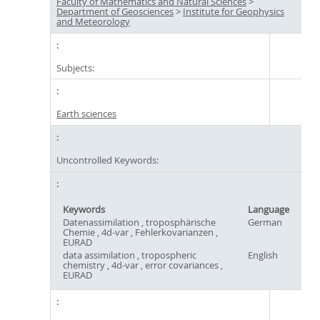
Faculty of Mathematics and Natural Sciences
>
Department of Geosciences
>
Institute for Geophysics
and Meteorology
Subjects:
Earth sciences
Uncontrolled Keywords:
Keywords
Language
Datenassimilation , troposphärische
German
Chemie , 4d-var , Fehlerkovarianzen ,
EURAD
data assimilation , tropospheric
English
chemistry , 4d-var , error covariances ,
EURAD