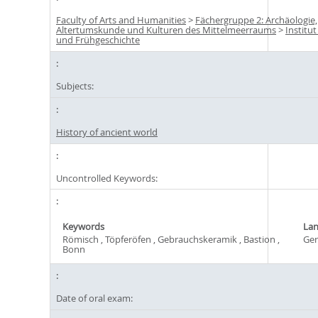
Faculty of Arts and Humanities
>
Fächergruppe 2: Archäologie,
Altertumskunde und Kulturen des Mittelmeerraums
>
Institut
und Frühgeschichte
Subjects:
History of ancient world
Uncontrolled Keywords:
Keywords
La
Römisch , Töpferöfen , Gebrauchskeramik , Bastion ,
Ge
Bonn
Date of oral exam: