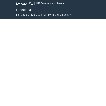
German U15
HR
Excellence in Research
Further Labels
Fairtrade University
Family in the University