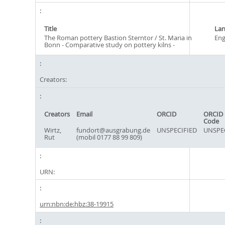
Title
La
The Roman pottery Bastion Sterntor / St. Maria in
Eng
Bonn - Comparative study on pottery kilns -
Creators:
Creators
Email
ORCID
ORCID 
Code
Wirtz,
fundort@ausgrabung.de
UNSPECIFIED
UNSPE
Rut
(mobil 0177 88 99 809)
URN:
urn:nbn:de:hbz:38-19915