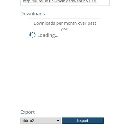
http://kups.ub.uni-koeln.de/id/eprint/1991
Downloads
Downloads per month over past
year
Loading...
Export