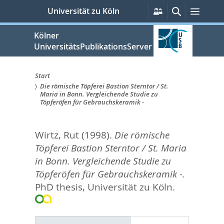
zum
Persönliche
Suche
Menü
Universität zu Köln
Services
Inhalt
springen
Kölner
UniversitätsPublikationsServer
Start
Die römische Töpferei Bastion Sterntor / St.
Sie
Maria in Bonn. Vergleichende Studie zu
Töpferöfen für Gebrauchskeramik -
sind
hier:
Wirtz, Rut
(1998).
Die römische
Töpferei Bastion Sterntor / St. Maria
in Bonn. Vergleichende Studie zu
Töpferöfen für Gebrauchskeramik -.
PhD thesis, Universität zu Köln.