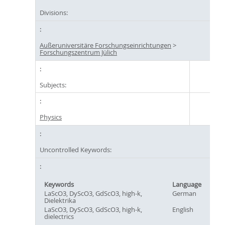
Divisions:
Außeruniversitäre Forschungseinrichtungen
>
Forschungszentrum Jülich
Subjects:
Physics
Uncontrolled Keywords:
Keywords
Language
LaScO3, DyScO3, GdScO3, high-k,
German
Dielektrika
LaScO3, DyScO3, GdScO3, high-k,
English
dielectrics