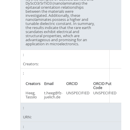
DyScO3/SrTiO3 (nanolaminates) the
epitaxial orientation relationships
between the materials were
investigated. Additionally, these
nanolaminates possess a higher and
tunable dielectric constant. In summary,
the results indicate that the rare earth
scandates exhibit electrical and
structural properties, which are
advantageous and promising for an
application in microelectronics.
Creators:
Creators
Email
ORCID
ORCID Put
Code
Heeg,
t.heeg@fz-
UNSPECIFIED
UNSPECIFIED
Tassilo
juelich.de
URN: