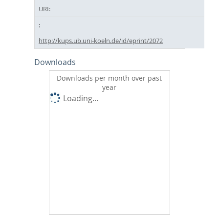
URI:
http://kups.ub.uni-koeln.de/id/eprint/2072
Downloads
Downloads per month over past
year
Loading...