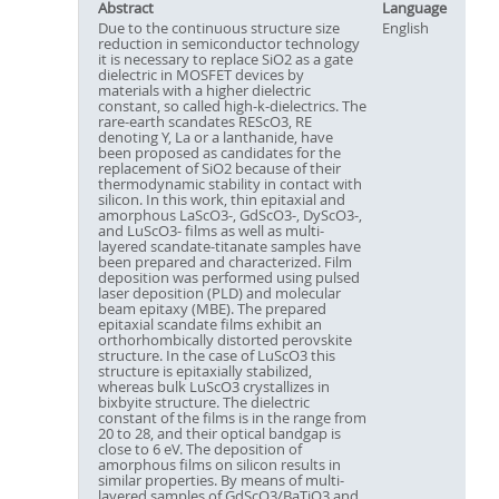
Abstract
Language
Due to the continuous structure size
English
reduction in semiconductor technology
it is necessary to replace SiO2 as a gate
dielectric in MOSFET devices by
materials with a higher dielectric
constant, so called high-k-dielectrics. The
rare-earth scandates REScO3, RE
denoting Y, La or a lanthanide, have
been proposed as candidates for the
replacement of SiO2 because of their
thermodynamic stability in contact with
silicon. In this work, thin epitaxial and
amorphous LaScO3-, GdScO3-, DyScO3-,
and LuScO3- films as well as multi-
layered scandate-titanate samples have
been prepared and characterized. Film
deposition was performed using pulsed
laser deposition (PLD) and molecular
beam epitaxy (MBE). The prepared
epitaxial scandate films exhibit an
orthorhombically distorted perovskite
structure. In the case of LuScO3 this
structure is epitaxially stabilized,
whereas bulk LuScO3 crystallizes in
bixbyite structure. The dielectric
constant of the films is in the range from
20 to 28, and their optical bandgap is
close to 6 eV. The deposition of
amorphous films on silicon results in
similar properties. By means of multi-
layered samples of GdScO3/BaTiO3 and