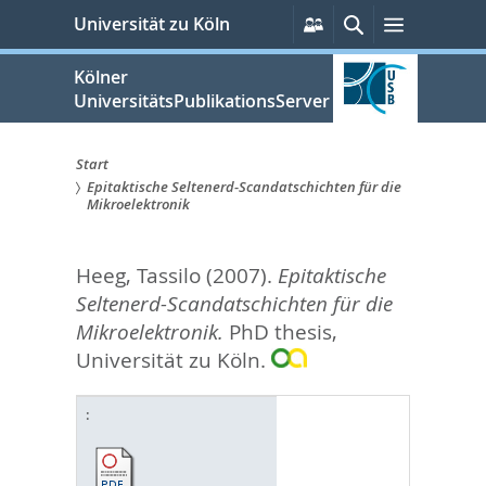
zum
Persönliche
Suche
Menü
Universität zu Köln
Services
Inhalt
springen
Kölner
UniversitätsPublikationsServer
Start
Epitaktische Seltenerd-Scandatschichten für die
Sie
Mikroelektronik
sind
Heeg, Tassilo
(2007).
Epitaktische
hier:
Seltenerd-Scandatschichten für die
Mikroelektronik.
PhD thesis,
Universität zu Köln.