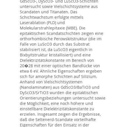
GdScO3-, DyScO3- und LuScO3-Schichten
untersucht sowie Vielschichtsysteme aus
Scandaten und Titanaten. Das
Schichtwachstum erfolgte mittels
Laserablation (PLD) und
Molekularstrahlepitaxie (MBE). Die
epitaktischen Scandatschichten zeigen eine
orthorhombische Perowskitstruktur (die im
Falle von LuScO3 durch das Substrat
stabilisiert ist, da LuScO3 eigentlich in
Bixbyitstruktur kristallisiert) und eine
Dielektrizitätskonstante im Bereich von
20�28 mit einer optischen Bandlücke von
etwa 6 eV. Ähnliche Eigenschaften ergeben
sich für amorphe Schichten auf Silizium.
Anhand von Vielschichtsystemen
(Nanolaminaten) aus GdScO3/BaTiO3 und
DyScO3/SrTiO3 wurden die epitaktischen
Orientierungsbeziehungen untersucht sowie
die Möglichkeit, eine noch höhere und
einstellbare Dielektrizitätskonstante zu
erzielen. Insgesamt zeigen die Ergebnisse,
daß die Seltenerd-Scandate vorteilhafte
Eigenschaften für den Einsatz in der