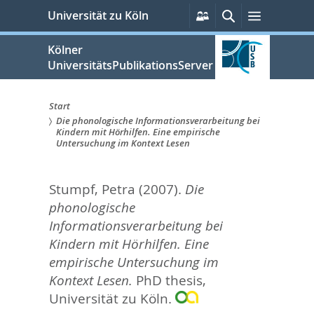
zum
Persönliche
Suche
Menü
Universität zu Köln
Services
Inhalt
springen
Kölner
UniversitätsPublikationsServer
Start
Die phonologische Informationsverarbeitung bei
Sie
Kindern mit Hörhilfen. Eine empirische
Untersuchung im Kontext Lesen
sind
hier:
Stumpf, Petra
(2007).
Die
phonologische
Informationsverarbeitung bei
Kindern mit Hörhilfen. Eine
empirische Untersuchung im
Kontext Lesen.
PhD thesis,
Universität zu Köln.