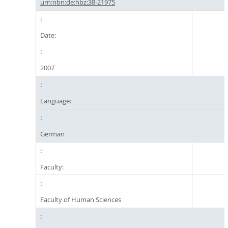
urn:nbn:de:hbz:38-21975
Date:
2007
Language:
German
Faculty:
Faculty of Human Sciences