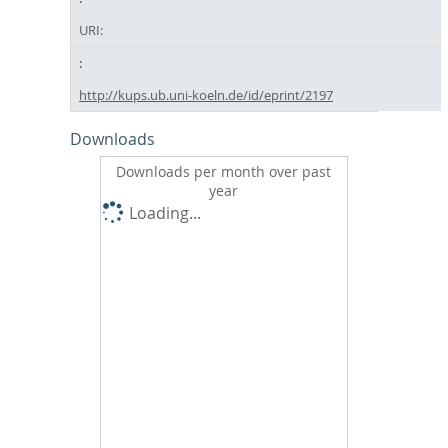
URI:
http://kups.ub.uni-koeln.de/id/eprint/2197
Downloads
Downloads per month over past
year
Loading...