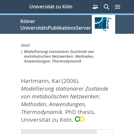
zum
Persönliche
Suche
Menü
Universität zu Köln
Services
Inhalt
springen
Kölner
UniversitätsPublikationsServer
Start
Modellierung stationärer Zustände von
Sie
metabolischen Netzwerken: Methoden,
Anwendungen, Thermodynamik
sind
hier:
Hartmann, Kai
(2006).
Modellierung stationärer Zustände
von metabolischen Netzwerken:
Methoden, Anwendungen,
Thermodynamik.
PhD thesis,
Universität zu Köln.