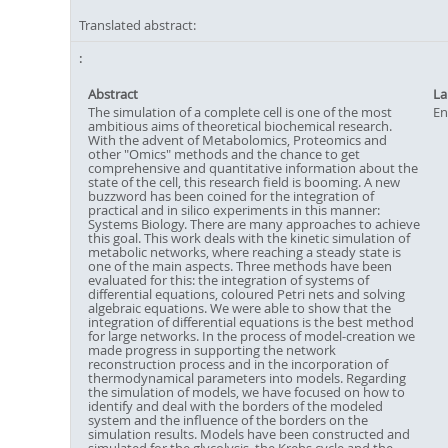
Translated abstract:
Abstract
La
The simulation of a complete cell is one of the most
En
ambitious aims of theoretical biochemical research.
With the advent of Metabolomics, Proteomics and
other "Omics" methods and the chance to get
comprehensive and quantitative information about the
state of the cell, this research field is booming. A new
buzzword has been coined for the integration of
practical and in silico experiments in this manner:
Systems Biology. There are many approaches to achieve
this goal. This work deals with the kinetic simulation of
metabolic networks, where reaching a steady state is
one of the main aspects. Three methods have been
evaluated for this: the integration of systems of
differential equations, coloured Petri nets and solving
algebraic equations. We were able to show that the
integration of differential equations is the best method
for large networks. In the process of model-creation we
made progress in supporting the network
reconstruction process and in the incorporation of
thermodynamical parameters into models. Regarding
the simulation of models, we have focused on how to
identify and deal with the borders of the modeled
system and the influence of the borders on the
simulation results. Models have been constructed and
simulated for the glycolysis, the Krebs cycle and the