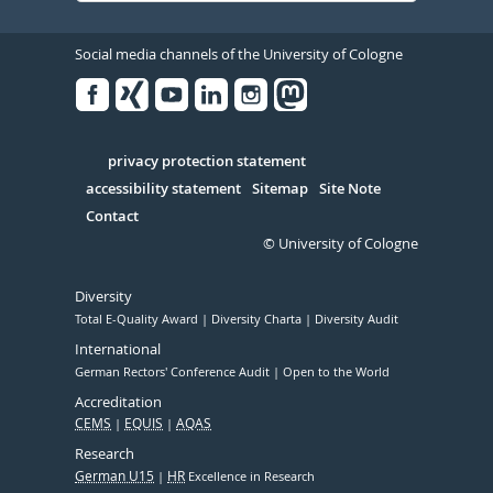
Social media channels of the University of Cologne
Facebook
Xing
Youtube
Linked
Instagram
in
Serivce
privacy protection statement
accessibility statement
Sitemap
Site Note
Contact
© University of Cologne
Diversity
Total E-Quality Award
Diversity Charta
Diversity Audit
International
German Rectors' Conference Audit
Open to the World
Accreditation
CEMS
EQUIS
AQAS
Research
German U15
HR
Excellence in Research