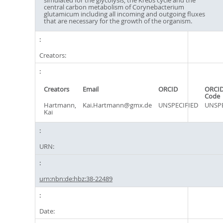
central carbon metabolism of Corynebacterium
glutamicum including all incoming and outgoing fluxes
that are necessary for the growth of the organism.
Creators:
Creators
Email
ORCID
ORCID
Code
Hartmann,
Kai.Hartmann@gmx.de
UNSPECIFIED
UNSPE
Kai
URN:
urn:nbn:de:hbz:38-22489
Date: