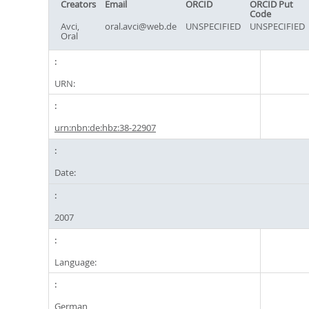
Creators
Email
ORCID
ORCID Put
Code
Avci,
oral.avci@web.de
UNSPECIFIED
UNSPECIFIED
Oral
URN:
urn:nbn:de:hbz:38-22907
Date:
2007
Language:
German