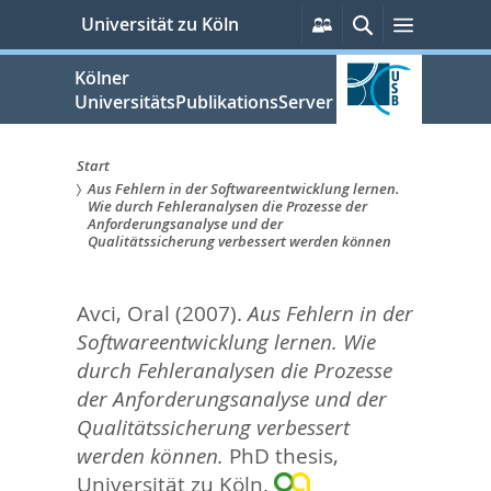
zum
Persönliche
Suche
Menü
Universität zu Köln
Services
Inhalt
springen
Kölner
UniversitätsPublikationsServer
Start
Aus Fehlern in der Softwareentwicklung lernen.
Sie
Wie durch Fehleranalysen die Prozesse der
Anforderungsanalyse und der
sind
Qualitätssicherung verbessert werden können
hier:
Avci, Oral
(2007).
Aus Fehlern in der
Softwareentwicklung lernen. Wie
durch Fehleranalysen die Prozesse
der Anforderungsanalyse und der
Qualitätssicherung verbessert
werden können.
PhD thesis,
Universität zu Köln.