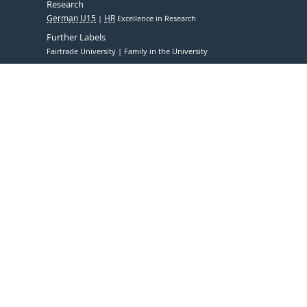
Research
German U15
HR
Excellence in Research
Further Labels
Fairtrade University
Family in the University