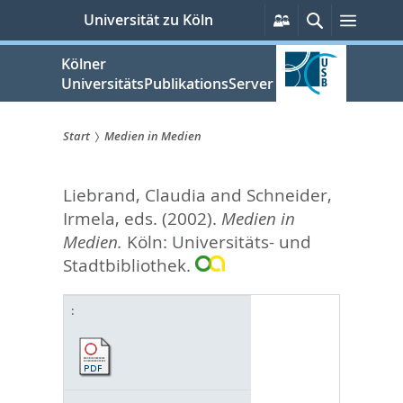
zum
Persönliche
Suche
Menü
Universität zu Köln
Services
Inhalt
springen
Kölner
UniversitätsPublikationsServer
Start
Medien in Medien
Sie
Liebrand, Claudia
and
Schneider,
sind
Irmela
, eds.
(2002).
Medien in
hier:
Medien.
Köln: Universitäts- und
Stadtbibliothek.