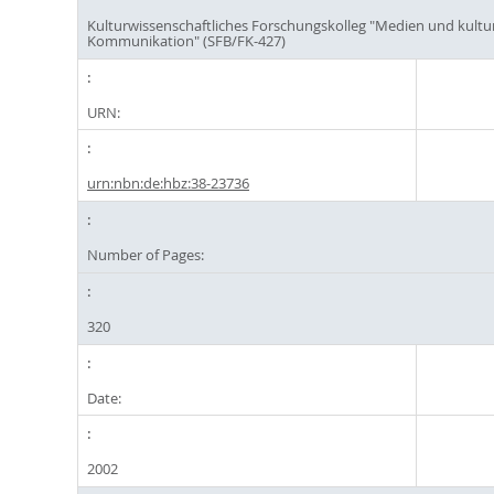
Kulturwissenschaftliches Forschungskolleg "Medien und kultur
Kommunikation" (SFB/FK-427)
URN:
urn:nbn:de:hbz:38-23736
Number of Pages:
320
Date:
2002