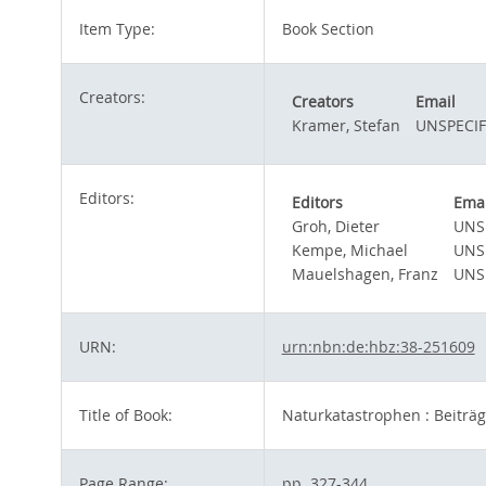
Item Type:
Book Section
Creators:
Creators
Email
Kramer, Stefan
UNSPECIF
Editors:
Editors
Emai
Groh, Dieter
UNS
Kempe, Michael
UNS
Mauelshagen, Franz
UNS
URN:
urn:nbn:de:hbz:38-251609
Title of Book:
Naturkatastrophen : Beiträg
Page Range:
pp. 327-344