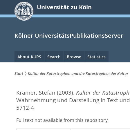
zum
Universität zu Köln
Inhalt
springen
Kölner UniversitätsPublikationsServer
Hauptnavigation
About KUPS
Search
Browse
Statistics
Start
Kultur der Katastrophen und die Katastrophen der Kultur
Sie
Kramer, Stefan
(2003).
Kultur der Katastroph
sind
Wahrnehmung und Darstellung in Text und B
hier:
5712-4
Full text not available from this repository.