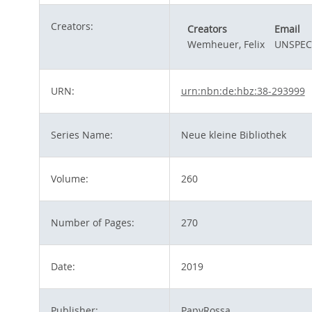
Creators:
Creators
Email
Wemheuer, Felix
UNSPEC
URN:
urn:nbn:de:hbz:38-293999
Series Name:
Neue kleine Bibliothek
Volume:
260
Number of Pages:
270
Date:
2019
Publisher:
PapyRossa