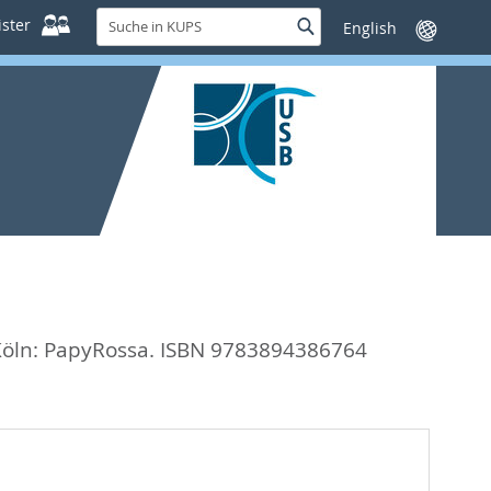
Suche
ster
Suche
Sprache
in
wechseln
KUPS
öln: PapyRossa. ISBN 9783894386764