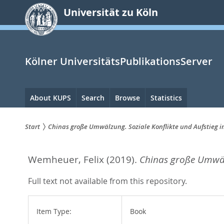
zum
Universität zu Köln
Inhalt
springen
Kölner UniversitätsPublikationsServer
Hauptnavigation
About KUPS
Search
Browse
Statistics
Start
Chinas große Umwälzung. Soziale Konflikte und Aufstieg 
Sie
Wemheuer, Felix
(2019).
Chinas große Umwälz
sind
hier:
Full text not available from this repository.
Item Type:
Book