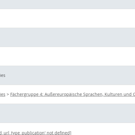
ies
ies
>
Fächergruppe 4: Außereuropäische Sprachen, Kulturen und G
ed_url_type_publication' not defined]