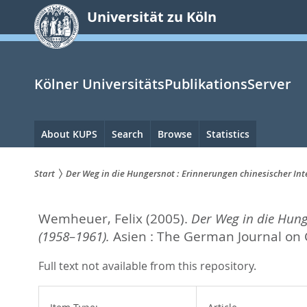
zum
Universität zu Köln
Inhalt
springen
Kölner UniversitätsPublikationsServer
Hauptnavigation
About KUPS
Search
Browse
Statistics
Start
Der Weg in die Hungersnot : Erinnerungen chinesischer Int
Sie
Wemheuer, Felix
(2005).
Der Weg in die Hung
sind
(1958–1961).
Asien : The German Journal on 
hier:
Full text not available from this repository.