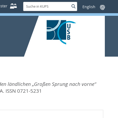
Suche
ster
Suche
Sprache
in
wechseln
KUPS
n den ländlichen „Großen Sprung nach vorne“
. ISSN 0721-5231