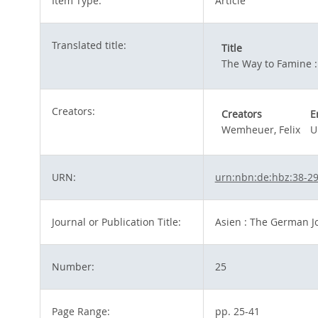
Item Type:
Article
Translated title:
Title
The Way to Famine :
Creators:
Creators
E
Wemheuer, Felix
U
URN:
urn:nbn:de:hbz:38-2
Journal or Publication Title:
Asien : The German J
Number:
25
Page Range:
pp. 25-41