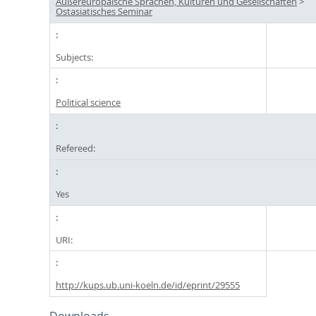
Außereuropäische Sprachen, Kulturen und Gesellschaften
>
Ostasiatisches Seminar
Subjects:
Political science
Refereed:
Yes
URI:
http://kups.ub.uni-koeln.de/id/eprint/29555