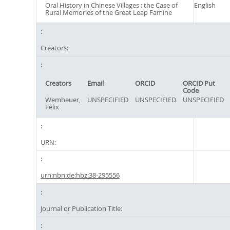
Oral History in Chinese Villages : the Case of
English
Rural Memories of the Great Leap Famine
Creators:
Creators
Email
ORCID
ORCID Put
Code
Wemheuer,
UNSPECIFIED
UNSPECIFIED
UNSPECIFIED
Felix
URN:
urn:nbn:de:hbz:38-295556
Journal or Publication Title: