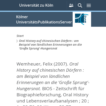
zum
Persönliche
Suche
Menü
Universität zu Köln
Services
Inhalt
springen
Kölner
UniversitätsPublikationsServer
Start
Oral History auf chinesischen Dörfern : am
Sie
Beispiel von ländlichen Erinnerungen an die
'Große Sprung'-Hungersnot
sind
hier:
Wemheuer, Felix
(2007).
Oral
History auf chinesischen Dörfern :
am Beispiel von ländlichen
Erinnerungen an die 'Große Sprung'-
Hungersnot.
BIOS - Zeitschrift für
Biographieforschung, Oral History
und Lebensverlaufsanalysen ; 20 ;