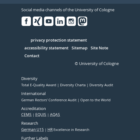
Social media channels of the University of Cologne
Facebook
Xing
Youtube
Linked
Instagram
in
Serivce
privacy protection statement
accessibility statement
Sitemap
Site Note
Contact
© University of Cologne
Diversity
Total E-Quality Award
Diversity Charta
Diversity Audit
International
German Rectors' Conference Audit
Open to the World
Accreditation
CEMS
EQUIS
AQAS
Research
German U15
HR
Excellence in Research
Further Labels