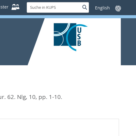
Suche
ster
Suche
Sprache
in
wechseln
KUPS
. 62. Nlg, 10,
pp. 1-10.