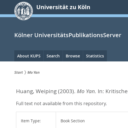
zum
Universität zu Köln
Inhalt
springen
Kölner UniversitätsPublikationsServer
Hauptnavigation
About KUPS
Search
Browse
Statistics
Start
Mo Yan
Sie
Huang, Weiping
(2003).
Mo Yan.
In:
Kritisch
sind
hier:
Full text not available from this repository.
Item Type:
Book Section