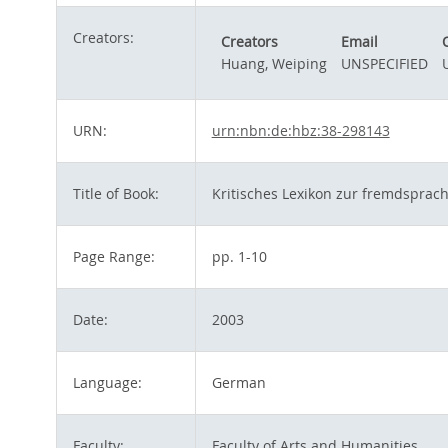
Creators:
Creators
Email
Huang, Weiping
UNSPECIFIED
URN:
urn:nbn:de:hbz:38-298143
Title of Book:
Kritisches Lexikon zur fremdsprach
Page Range:
pp. 1-10
Date:
2003
Language:
German
Faculty:
Faculty of Arts and Humanities