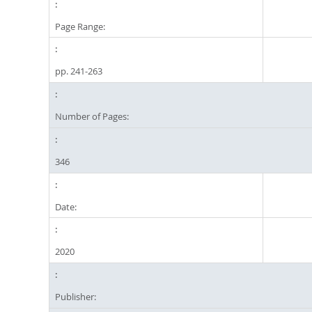
Page Range:
pp. 241-263
Number of Pages:
346
Date:
2020
Publisher: