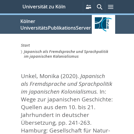
zum
Persönliche
Suche
Menü
Universität zu Köln
Services
Inhalt
springen
Kölner
UniversitätsPublikationsServer
Start
Japanisch als Fremdsprache und Sprachpolitik
Sie
im japanischen Kolonialismus
sind
Unkel, Monika
(2020).
Japanisch
hier:
als Fremdsprache und Sprachpolitik
im japanischen Kolonialismus.
In:
Wege zur japanischen Geschichte:
Quellen aus dem 10. bis 21.
Jahrhundert in deutscher
Übersetzung,
pp. 241-263.
Hamburg: Gesellschaft für Natur-