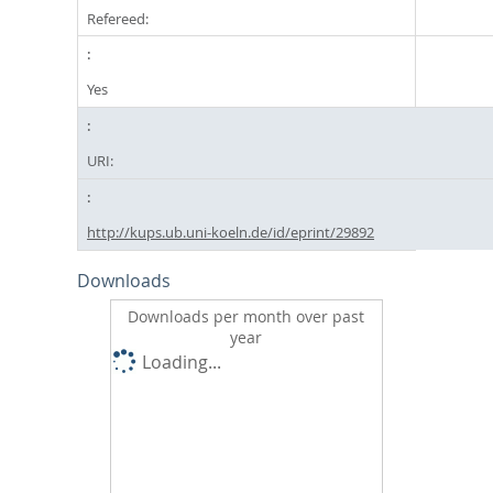
Refereed:
Yes
URI:
http://kups.ub.uni-koeln.de/id/eprint/29892
Downloads
Downloads per month over past
year
Loading...