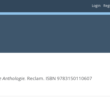
Login
Regi
e Anthologie.
Reclam. ISBN 9783150110607