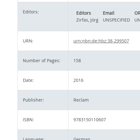
Editors:
Editors
Email
OR
Zirfas, Jörg
UNSPECIFIED
UN
URN:
urn:nbn:de:hbz:38-299507
Number of Pages:
158
Date:
2016
Publisher:
Reclam
ISBN:
9783150110607
Language:
German