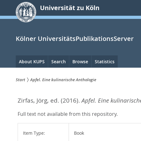
zum
Universität zu Köln
Inhalt
springen
Kölner UniversitätsPublikationsServer
Hauptnavigation
About KUPS
Search
Browse
Statistics
Start
Apfel. Eine kulinarische Anthologie
Sie
Zirfas, Jörg
, ed.
(2016).
Apfel. Eine kulinarisch
sind
hier:
Full text not available from this repository.
Item Type:
Book