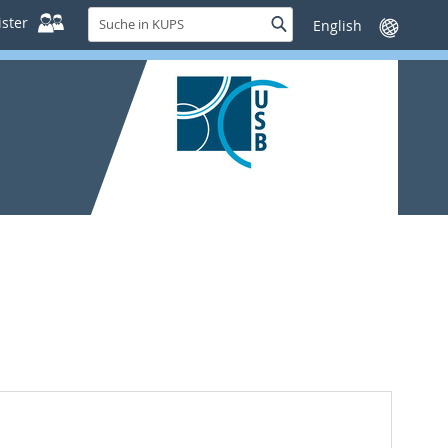
Suche
ster
Suche
Sprache
in
wechseln
KUPS