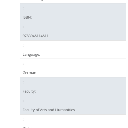
ISBN:
9783946114611
Language:
German
Faculty:
Faculty of Arts and Humanities