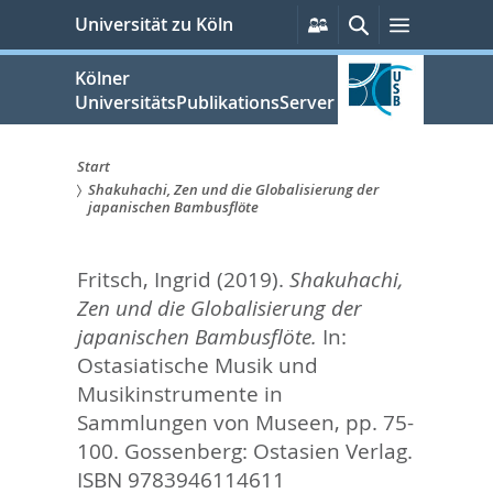
zum
Persönliche
Suche
Menü
Universität zu Köln
Services
Inhalt
springen
Kölner
UniversitätsPublikationsServer
Start
Shakuhachi, Zen und die Globalisierung der
Sie
japanischen Bambusflöte
sind
Fritsch, Ingrid
(2019).
Shakuhachi,
hier:
Zen und die Globalisierung der
japanischen Bambusflöte.
In:
Ostasiatische Musik und
Musikinstrumente in
Sammlungen von Museen,
pp. 75-
100. Gossenberg: Ostasien Verlag.
ISBN 9783946114611