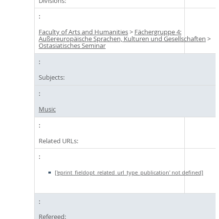
Divisions:
Faculty of Arts and Humanities
>
Fächergruppe 4:
Außereuropäische Sprachen, Kulturen und Gesellschaften
>
Ostasiatisches Seminar
Subjects:
Music
Related URLs:
['eprint_fieldopt_related_url_type_publication' not defined]
Refereed: