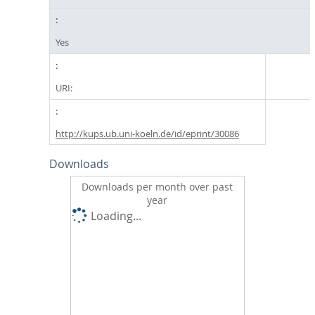
Yes
URI:
http://kups.ub.uni-koeln.de/id/eprint/30086
Downloads
Downloads per month over past
year
Loading...