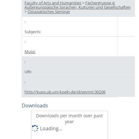
Faculty of Arts and Humanities
>
Fächergruppe 4:
Außereuropäische Sprachen, Kulturen und Gesellschaften
>
Ostasiatisches Seminar
Subjects:
Music
URI:
http://kups.ub.uni-koeln.de/id/eprint/30206
Downloads
Downloads per month over past
year
Loading...