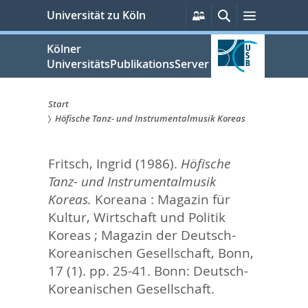
zum
Persönliche
Suche
Menü
Universität zu Köln
Services
Inhalt
springen
Kölner
UniversitätsPublikationsServer
Start
Höfische Tanz- und Instrumentalmusik Koreas
Sie
sind
Fritsch, Ingrid
(1986).
Höfische
hier:
Tanz- und Instrumentalmusik
Koreas.
Koreana : Magazin für
Kultur, Wirtschaft und Politik
Koreas ; Magazin der Deutsch-
Koreanischen Gesellschaft, Bonn,
17 (1). pp. 25-41.
Bonn: Deutsch-
Koreanischen Gesellschaft.