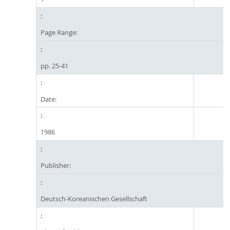
Page Range:
pp. 25-41
Date:
1986
Publisher:
Deutsch-Koreanischen Gesellschaft