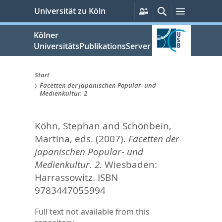
zum
Persönliche
Suche
Menü
Universität zu Köln
Services
Inhalt
springen
Kölner
UniversitätsPublikationsServer
Start
Facetten der japanischen Popular- und
Sie
Medienkultur. 2
sind
Köhn, Stephan
and
Schönbein,
hier:
Martina
, eds.
(2007).
Facetten der
japanischen Popular- und
Medienkultur. 2.
Wiesbaden:
Harrassowitz. ISBN
9783447055994
Full text not available from this