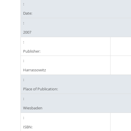
Date:
2007
Publisher:
Harrassowitz
Place of Publication:
Wiesbaden
ISBN: