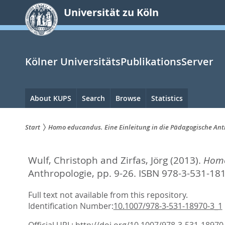
zum
Universität zu Köln
Inhalt
springen
Kölner UniversitätsPublikationsServer
Hauptnavigation
About KUPS
Search
Browse
Statistics
Start
Homo educandus. Eine Einleitung in die Pädagogische Ant
Sie
Wulf, Christoph
and
Zirfas, Jörg
(2013).
Homo
sind
Anthropologie,
pp. 9-26. ISBN 978-3-531-18
hier:
Full text not available from this repository.
Identification Number:
10.1007/978-3-531-18970-3_1