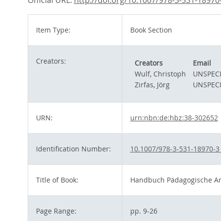
Official URL:
http://doi.org/10.1007/978-3-531-18970
Item Type:
Book Section
Creators:
Creators
Email
Wulf, Christoph
UNSPECI
Zirfas, Jörg
UNSPECI
URN:
urn:nbn:de:hbz:38-302652
Identification Number:
10.1007/978-3-531-18970-3
Title of Book:
Handbuch Pädagogische An
Page Range:
pp. 9-26