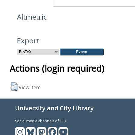
Altmetric
Export
Actions (login required)
View Item
University and City Library
Social media channels of UCL