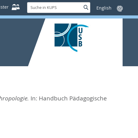
Suche
ster
Suche
Sprache
in
wechseln
KUPS
hropologie.
In:
Handbuch Pädagogische