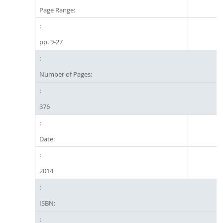
Page Range:
pp. 9-27
Number of Pages:
376
Date:
2014
ISBN: