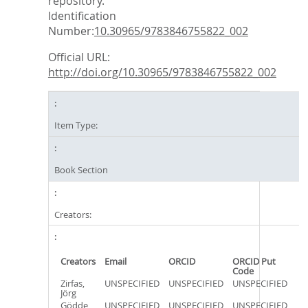
repository.
Identification
Number:
10.30965/9783846755822_002
Official URL:
http://doi.org/10.30965/9783846755822_002
Item Type:
Book Section
Creators:
Creators
Email
ORCID
ORCID Put
Code
Zirfas,
UNSPECIFIED
UNSPECIFIED
UNSPECIFIED
Jörg
Gödde,
UNSPECIFIED
UNSPECIFIED
UNSPECIFIED