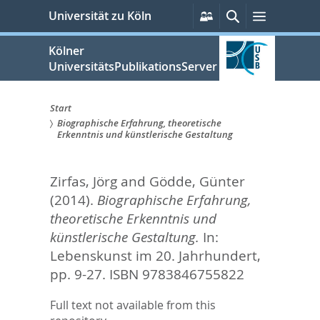
zum
Persönliche
Suche
Menü
Universität zu Köln
Services
Inhalt
springen
Kölner
UniversitätsPublikationsServer
Start
Biographische Erfahrung, theoretische
Sie
Erkenntnis und künstlerische Gestaltung
sind
Zirfas, Jörg
and
Gödde, Günter
hier:
(2014).
Biographische Erfahrung,
theoretische Erkenntnis und
künstlerische Gestaltung.
In:
Lebenskunst im 20. Jahrhundert,
pp. 9-27. ISBN 9783846755822
Full text not available from this