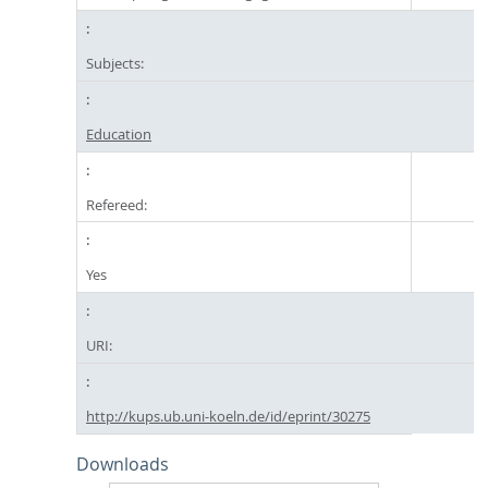
Subjects:
Education
Refereed:
Yes
URI:
http://kups.ub.uni-koeln.de/id/eprint/30275
Downloads