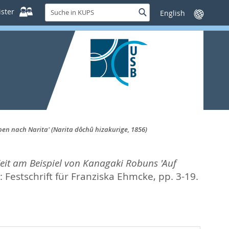
Suche
ster
Suche
Sprache
in
wechseln
KUPS
pen nach Narita' (Narita dôchû hizakurige, 1856)
-Zeit am Beispiel von Kanagaki Robuns 'Auf
 Festschrift für Franziska Ehmcke,
pp. 3-19.