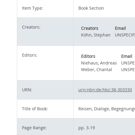
Item Type:
Book Section
Creators:
Creators
Email
Köhn, Stephan
UNSPECIF
Editors:
Editors
Email
Niehaus, Andreas
UNSPE
Weber, Chantal
UNSPE
URN:
urn:nbn:de:hbz:38-303330
Title of Book:
Reisen, Dialoge, Begegnunge
Page Range:
pp. 3-19