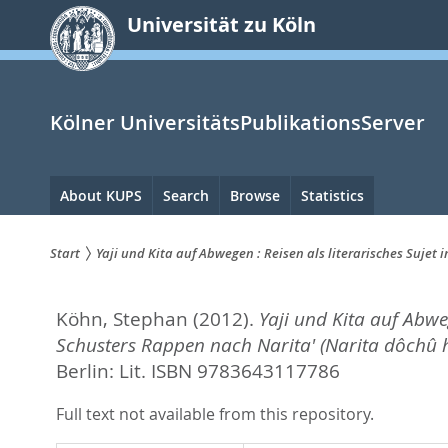
zum
Universität zu Köln
Inhalt
springen
Kölner UniversitätsPublikationsServer
Hauptnavigation
About KUPS
Search
Browse
Statistics
Start
Yaji und Kita auf Abwegen : Reisen als literarisches Sujet
Sie
Köhn, Stephan
(2012).
Yaji und Kita auf Abwe
sind
Schusters Rappen nach Narita' (Narita dôchû h
hier:
Berlin: Lit. ISBN 9783643117786
Full text not available from this repository.