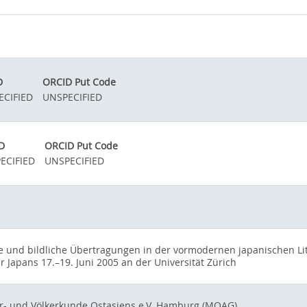
D
ORCID Put Code
ECIFIED
UNSPECIFIED
D
ORCID Put Code
ECIFIED
UNSPECIFIED
e und bildliche Übertragungen in der vormodernen japanischen Li
r Japans 17.–19. Juni 2005 an der Universität Zürich
ur- und Völkerkunde Ostasiens e.V. Hamburg (MOAG)