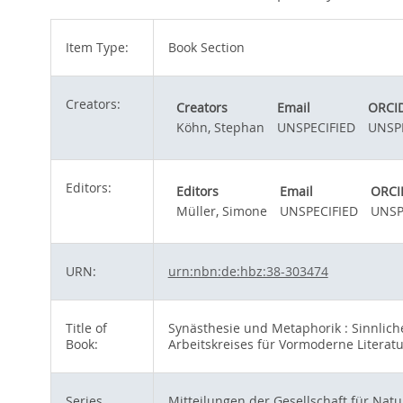
Item Type:
Book Section
Creators:
Creators
Email
ORCI
Köhn, Stephan
UNSPECIFIED
UNSP
Editors:
Editors
Email
ORCI
Müller, Simone
UNSPECIFIED
UNSP
URN:
urn:nbn:de:hbz:38-303474
Title of
Synästhesie und Metaphorik : Sinnlich
Book:
Arbeitskreises für Vormoderne Literatu
Series
Mitteilungen der Gesellschaft für Nat