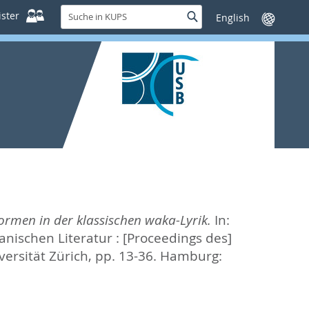
Suche
ster
Suche
Sprache
in
wechseln
KUPS
formen in der klassischen waka-Lyrik.
In:
nischen Literatur : [Proceedings des]
ersität Zürich,
pp. 13-36. Hamburg: