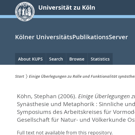
zum
Universität zu Köln
Inhalt
springen
Kölner UniversitätsPublikationsServer
Hauptnavigation
About KUPS
Search
Browse
Statistics
Start
Einige Überlegungen zu Rolle und Funktionalität synästhet
Sie
Köhn, Stephan
(2006).
Einige Überlegungen zu
sind
Synästhesie und Metaphorik : Sinnliche und
hier:
Symposiums des Arbeitskreises für Vormoder
Gesellschaft für Natur- und Völkerkunde Os
Full text not available from this repository.