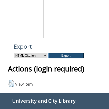
Export
Actions (login required)
View Item
University and City Library