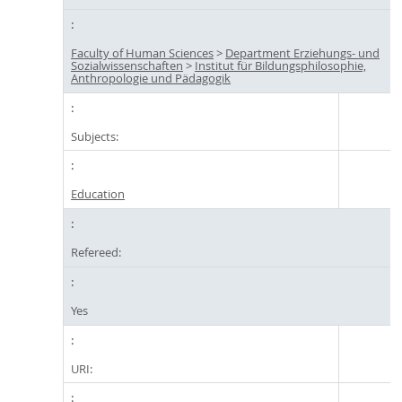
Faculty of Human Sciences
>
Department Erziehungs- und
Sozialwissenschaften
>
Institut für Bildungsphilosophie,
Anthropologie und Pädagogik
Subjects:
Education
Refereed:
Yes
URI: