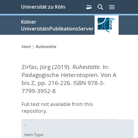
zum
Persönliche
Suche
Menü
Universität zu Köln
Services
Inhalt
springen
Kölner
UniversitätsPublikationsServer
Start
Ruhestätte
Sie
Zirfas, Jörg
(2019).
Ruhestätte.
In:
sind
Pädagogische Heterotopien. Von A
hier:
bis Z,
pp. 216-226. ISBN 978-3-
7799-3952-8
Full text not available from this
repository.
Item Type: